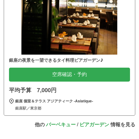
銀座の夜景を一望できるタイ料理ビアガーデン♪
空席確認・予約
平均予算 7,000円
銀座 個室＆テラス アジアティーク ‐Asiatique‐
銀座駅／東京都
他の
バーベキュー
/
ビアガーデン
情報を見る