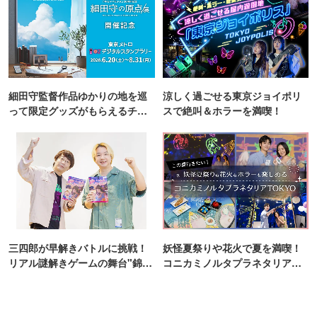
細田守監督作品ゆかりの地を巡
涼しく過ごせる東京ジョイポリ
って限定グッズがもらえるチャ
スで絶叫＆ホラーを満喫！
ンス！
三四郎が早解きバトルに挑戦！
妖怪夏祭りや花火で夏を満喫！
リアル謎解きゲームの舞台"錦糸
コニカミノルタプラネタリア
町PARCO・楽天地"を巡る！
TOKYO