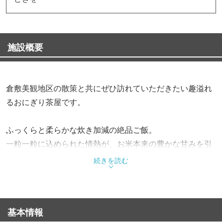
施設概要
倉敷美観地区の散策と共にぜひ訪れていただきたい趣溢れ
るおにぎり茶屋です。
ふっくらと柔らかな炊き加減の絶品ご飯。
一粒一粒に込められた情熱が、お米本来の豊かな甘みを引
き出します。
続きを読む
最高の状態でご提供するためお米の状況に合わせて丁寧に
営業し、常に極上の一口をお約束いたします。
基本情報
大葉味噌や青唐辛子味噌など、25種類以上の多彩な具材か