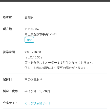
ら選べる贅沢なおにぎり。
日替わり小鉢や大好評の「具沢山豚汁」がセットの定食は
1000円台と大満足の逸品です。
最寄駅
倉敷駅
所在地
〒710-0046
店内は、靴を脱いでゆったり寛げる、お座敷席となってお
岡山県倉敷市中央1-4-31
ります。
MAP
窓越しに広がる美しい石庭を眺めながら、日常の喧騒を忘
れる至福の癒し時間をお過ごしいただけます。
営業時間
9:00〜16:00
（L.O.15:30）
店内飲食ラストオーダー１５時半となっております。
但し、お米の状況により変更の場合があります。
定休日
不定休日あり
料金・費用
平均予算 1,500円
公式サイト
ぐるなび店舗サイト