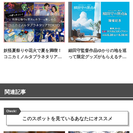
妖怪夏祭りや花火で夏を満喫！
細田守監督作品ゆかりの地を巡
コニカミノルタプラネタリア
って限定グッズがもらえるチャ
TOKYO
ンス！
関連記事
Check!
このスポットを見ている
あなたにオススメ