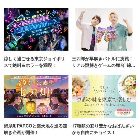
涼しく過ごせる東京ジョイポリ
三四郎が早解きバトルに挑戦！
スで絶叫＆ホラーを満喫！
リアル謎解きゲームの舞台"錦糸
町PARCO・楽天地"を巡る！
錦糸町PARCOと楽天地を巡る謎
17種類の彩り豊かなおばんざい
解き企画が開催！
から自由にチョイス！