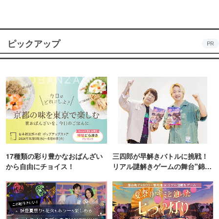
ピックアップ
PR
17種類の彩り豊かなおばんざい
三四郎が早解きバトルに挑戦！
から自由にチョイス！
リアル謎解きゲームの舞台"錦糸
町PARCO・楽天地"を巡る！