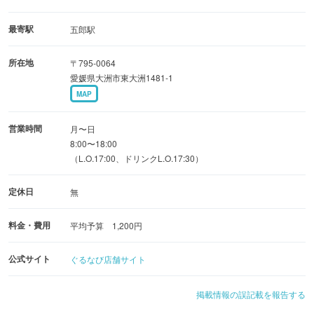
朝からカフェまで様々なシーンでご利用いただけます。
最寄駅
五郎駅
所在地
〒795-0064
愛媛県大洲市東大洲1481-1
MAP
営業時間
月〜日
8:00〜18:00
（L.O.17:00、ドリンクL.O.17:30）
定休日
無
料金・費用
平均予算 1,200円
公式サイト
ぐるなび店舗サイト
掲載情報の誤記載を報告する