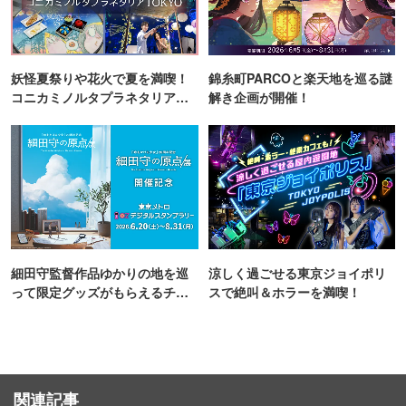
妖怪夏祭りや花火で夏を満喫！
錦糸町PARCOと楽天地を巡る謎
コニカミノルタプラネタリア
解き企画が開催！
TOKYO
細田守監督作品ゆかりの地を巡
涼しく過ごせる東京ジョイポリ
って限定グッズがもらえるチャ
スで絶叫＆ホラーを満喫！
ンス！
関連記事