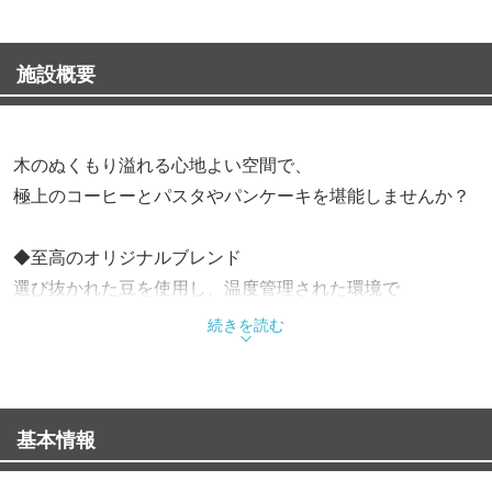
施設概要
木のぬくもり溢れる心地よい空間で、
極上のコーヒーとパスタやパンケーキを堪能しませんか？
◆至高のオリジナルブレンド
選び抜かれた豆を使用し、温度管理された環境で
丁寧に蒸らした「SAKURA」は上品な香りが自慢。
続きを読む
特定の訓練を受けたスタッフが淹れる贅沢な一杯です。
◆多彩なフード＆スイーツ
基本情報
季節の野菜を使ったサラダやスープ、パスタのほか、
自家製パンケーキやワッフルもご用意しております。