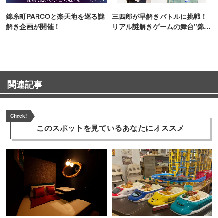
錦糸町PARCOと楽天地を巡る謎
三四郎が早解きバトルに挑戦！
解き企画が開催！
リアル謎解きゲームの舞台"錦糸
町PARCO・楽天地"を巡る！
関連記事
Check!
このスポットを見ている
あなたにオススメ