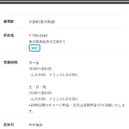
レに浸して召し上がれ♪
※チャージ料金462円(税込)
最寄駅
片原町(香川県)駅
所在地
〒760-0042
【テイクアウト実施中】
香川県高松市大工町2-1
ほぼ全品テイクアウト可能！！
MAP
営業時間
月〜金
16:00〜翌4:00
（L.O.3:00、ドリンクL.O.3:30）
土・日・祝
13:00〜翌4:00
（L.O.3:00、ドリンクL.O.3:30）
※22時以降のチャージ料金・注文は深夜料金10％頂戴いたしま
す。
定休日
年中無休