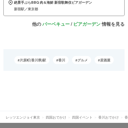
絶景手ぶらBBQ 肉＆海鮮 新宿歌舞伎ビアガーデン
新宿駅／東京都
他の
バーベキュー
/
ビアガーデン
情報を見る
片原町(香川県)駅
香川
グルメ
居酒屋
レッツエンジョイ東京
四国おでかけ
四国イベント
香川おでかけ
香