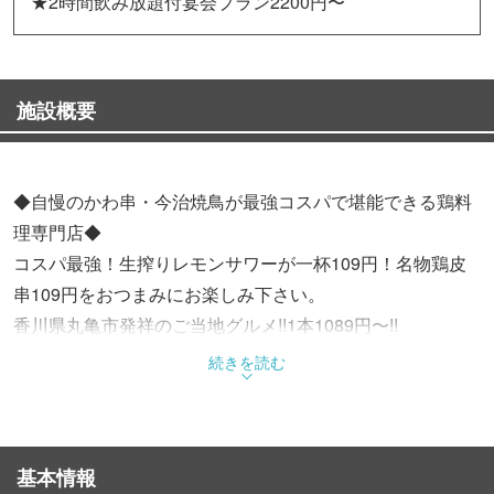
★2時間飲み放題付宴会プラン2200円〜
施設概要
◆自慢のかわ串・今治焼鳥が最強コスパで堪能できる鶏料
理専門店◆
コスパ最強！生搾りレモンサワーが一杯109円！名物鶏皮
串109円をおつまみにお楽しみ下さい。
香川県丸亀市発祥のご当地グルメ!!1本1089円〜!!
秘伝の漬け込み地でじっくり味を染み込ませ独自に調合し
続きを読む
たタレをかけ、外はカリッと、中はジューシーに焼き上げ
る！！
味付けは「なし・基本・辛・鬼辛」からお選びいただけま
基本情報
す！追加で骨付鳥の向こう側(おにぎり)（税込109円）をタ