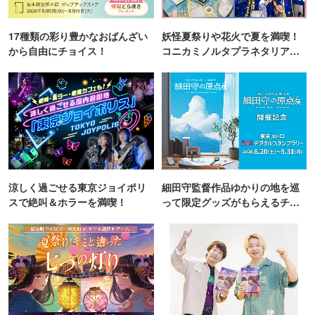
17種類の彩り豊かなおばんざい
妖怪夏祭りや花火で夏を満喫！
から自由にチョイス！
コニカミノルタプラネタリア
TOKYO
涼しく過ごせる東京ジョイポリ
細田守監督作品ゆかりの地を巡
スで絶叫＆ホラーを満喫！
って限定グッズがもらえるチャ
ンス！