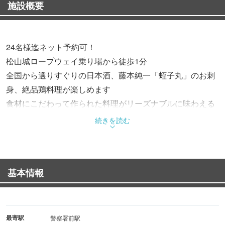
施設概要
24名様迄ネット予約可！
松山城ロープウェイ乗り場から徒歩1分
全国から選りすぐりの日本酒、藤本純一「蛭子丸」のお刺
身、絶品鶏料理が楽しめます
食材にこだわって作られた料理がリーズナブルに味わえる
とご好評を頂いております
続きを読む
串物/揚げ物/焼き物etc...
◆ 絶品！自慢の料理 ◆
・名物 つくね … 200円
基本情報
・神経〆天然真鯛刺身…1280円
美味しい鶏料理とお酒をじっくり楽しみたい方向けです
※お席が混み合っている際は2時間程度のご利用でお願いし
最寄駅
警察署前駅