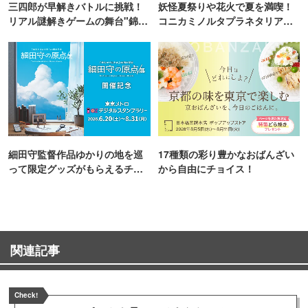
三四郎が早解きバトルに挑戦！
妖怪夏祭りや花火で夏を満喫！
リアル謎解きゲームの舞台"錦糸
コニカミノルタプラネタリア
町PARCO・楽天地"を巡る！
TOKYO
細田守監督作品ゆかりの地を巡
17種類の彩り豊かなおばんざい
って限定グッズがもらえるチャ
から自由にチョイス！
ンス！
関連記事
Check!