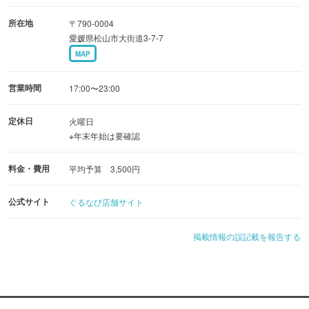
ております
所在地
〒790-0004
※単品飲み放題は致しておりません、ご了承ください
愛媛県松山市大街道3-7-7
MAP
営業時間
17:00〜23:00
定休日
火曜日
※年末年始は要確認
料金・費用
平均予算 3,500円
公式サイト
ぐるなび店舗サイト
掲載情報の誤記載を報告する