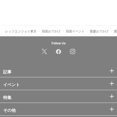
レッツエンジョイ東京
四国おでかけ
四国イベント
愛媛おでかけ
愛
Follow Us
記事
イベント
特集
その他