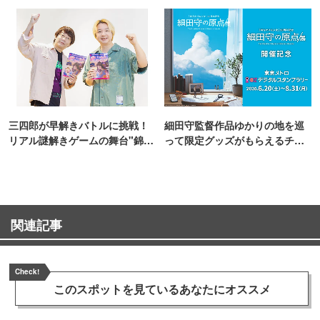
TOKYO
三四郎が早解きバトルに挑戦！
細田守監督作品ゆかりの地を巡
リアル謎解きゲームの舞台"錦糸
って限定グッズがもらえるチャ
町PARCO・楽天地"を巡る！
ンス！
関連記事
Check!
このスポットを見ている
あなたにオススメ