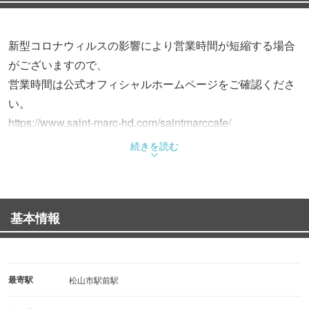
新型コロナウィルスの影響により営業時間が短縮する場合
がございますので、
営業時間は公式オフィシャルホームページをご確認くださ
い。
https://www.saint-marc-hd.com/saintmarccafe/
続きを読む
パンは窯から出したばかりの熱々を。
コーヒーはお客様からオーダーを頂いてから、
1杯ずつ豆を挽き抽出する「一杯だて方式」にこだわりま
基本情報
した。
いつもの暮らしに「ホッと」できる時間をご提供いたしま
す。
最寄駅
松山市駅前駅