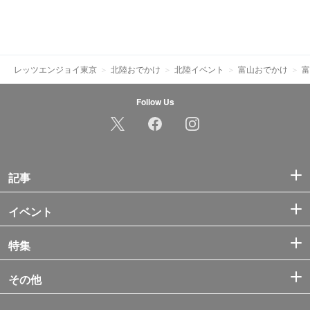
レッツエンジョイ東京
北陸おでかけ
北陸イベント
富山おでかけ
富
Follow Us
記事
イベント
特集
その他