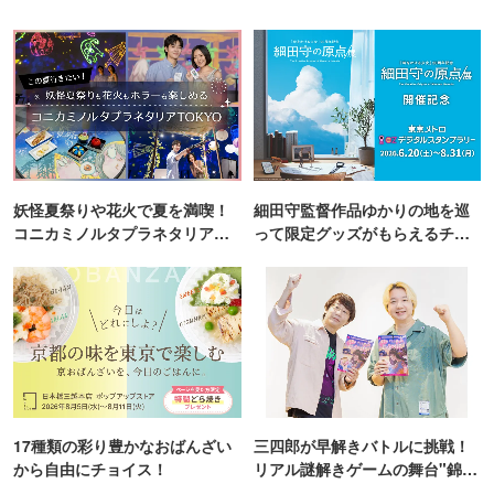
妖怪夏祭りや花火で夏を満喫！
細田守監督作品ゆかりの地を巡
コニカミノルタプラネタリア
って限定グッズがもらえるチャ
TOKYO
ンス！
17種類の彩り豊かなおばんざい
三四郎が早解きバトルに挑戦！
から自由にチョイス！
リアル謎解きゲームの舞台"錦糸
町PARCO・楽天地"を巡る！