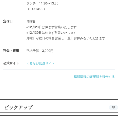
ランチ 11:30〜13:30
（L.O.13:00）
ゆったりくつろげる店内は、ご友人やご家族との食事はも
ちろん、記念日にも最適◎
定休日
月曜日
※12月23日は休まず営業いたします
季節の食材をふんだんに使ったコース料理もご用意。
※12月30日は休まず営業いたします
月曜日が祝日の場合営業し、翌日お休みをいただきます
少人数のご利用から宴会まで幅広いシーンで利用可能で
料金・費用
平均予算 3,000円
す。
公式サイト
ぐるなび店舗サイト
掲載情報の誤記載を報告する
ピックアップ
PR