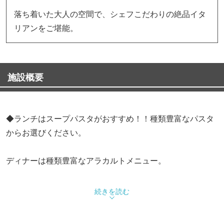
落ち着いた大人の空間で、シェフこだわりの絶品イタ
リアンをご堪能。
施設概要
◆ランチはスープパスタがおすすめ！！種類豊富なパスタ
からお選びください。
ディナーは種類豊富なアラカルトメニュー。
前菜からパスタ、リゾット、ピザ、お肉料理まで多彩なメ
続きを読む
ニューをご堪能いただけます。