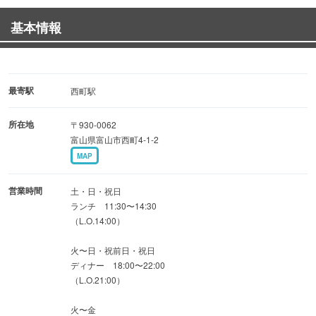
予約でお得なコースにもできます！
基本情報
◆大人の隠れ家で味わうカジュアルイタリアン
落ち着いた雰囲気の中、ご友人やご家族との特別なひとと
最寄駅
西町駅
きを♪
所在地
〒930-0062
富山県富山市西町4-1-2
柔らかな照明と洗練されたインテリアが、大人のリラック
MAP
ス空間を演出。
営業時間
土・日・祝日
季節感あふれるシェフこだわりの料理をご提供いたしま
ランチ 11:30〜14:30
（L.O.14:00）
す。
火〜日・祝前日・祝日
ディナー 18:00〜22:00
（L.O.21:00）
ご宴会も可能です。
火〜金