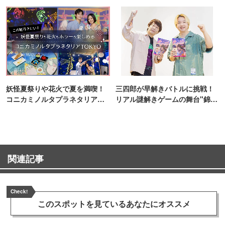
妖怪夏祭りや花火で夏を満喫！
三四郎が早解きバトルに挑戦！
コニカミノルタプラネタリア
リアル謎解きゲームの舞台"錦糸
TOKYO
町PARCO・楽天地"を巡る！
関連記事
Check!
このスポットを見ている
あなたにオススメ