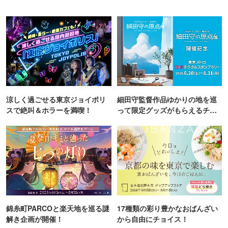
涼しく過ごせる東京ジョイポリ
細田守監督作品ゆかりの地を巡
スで絶叫＆ホラーを満喫！
って限定グッズがもらえるチャ
ンス！
錦糸町PARCOと楽天地を巡る謎
17種類の彩り豊かなおばんざい
解き企画が開催！
から自由にチョイス！