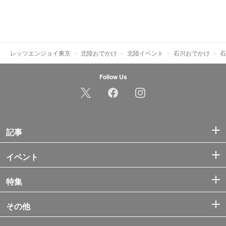
レッツエンジョイ東京
北陸おでかけ
北陸イベント
石川おでかけ
石
Follow Us
記事
イベント
特集
その他