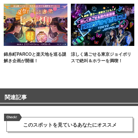
町PARCO・楽天地"を巡る！
錦糸町PARCOと楽天地を巡る謎
涼しく過ごせる東京ジョイポリ
解き企画が開催！
スで絶叫＆ホラーを満喫！
関連記事
Check!
このスポットを見ている
あなたにオススメ