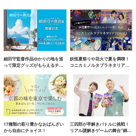
細田守監督作品ゆかりの地を巡
妖怪夏祭りや花火で夏を満喫！
って限定グッズがもらえるチャ
コニカミノルタプラネタリア
ンス！
TOKYO
17種類の彩り豊かなおばんざい
三四郎が早解きバトルに挑戦！
から自由にチョイス！
リアル謎解きゲームの舞台"錦糸