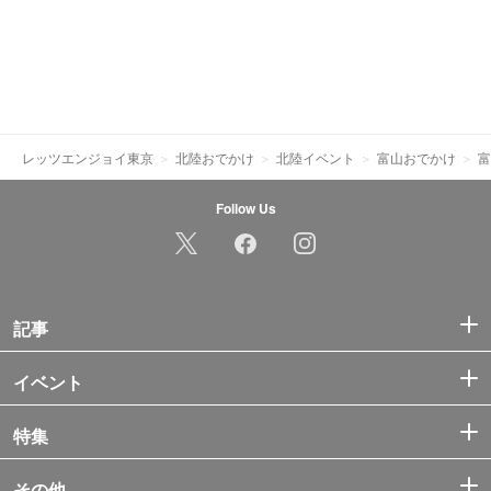
レッツエンジョイ東京
北陸おでかけ
北陸イベント
富山おでかけ
富
Follow Us
記事
イベント
特集
その他