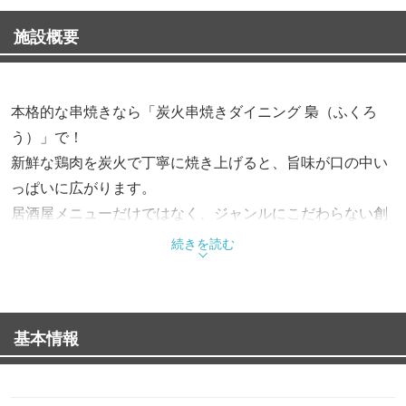
施設概要
本格的な串焼きなら「炭火串焼きダイニング 梟（ふくろ
う）」で！
新鮮な鶏肉を炭火で丁寧に焼き上げると、旨味が口の中い
っぱいに広がります。
居酒屋メニューだけではなく、ジャンルにこだわらない創
作料理も豊富です。
続きを読む
また、当店の味をご堪能いただくには、飲み放題付コース
がオススメ！
基本情報
自慢の逸品料理の数々が楽しめます。
・ふくろうプラン 5,000円 ＜8品＞
・季節のプラン 5,000円 ＜8品＞