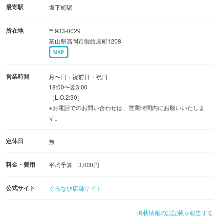
・和風ふくろうプラン 5,500円 ＜8品＞
最寄駅
坂下町駅
※料理内容は、仕入れ状況により変わります。
所在地
〒933-0029
富山県高岡市御旅屋町1208
お席には4名様でご利用いただける個室もございます！
MAP
各種ご宴会、女子会、デートなどに、ぜひ当店をご利用く
ださい。
営業時間
月〜日・祝前日・祝日
18:00〜翌3:00
（L.O.2:30）
※お電話でのお問い合わせは、営業時間内にお願いいたしま
す。
定休日
無
料金・費用
平均予算 3,000円
公式サイト
ぐるなび店舗サイト
掲載情報の誤記載を報告する