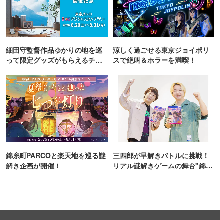
細田守監督作品ゆかりの地を巡
涼しく過ごせる東京ジョイポリ
って限定グッズがもらえるチャ
スで絶叫＆ホラーを満喫！
ンス！
錦糸町PARCOと楽天地を巡る謎
三四郎が早解きバトルに挑戦！
解き企画が開催！
リアル謎解きゲームの舞台"錦糸
町PARCO・楽天地"を巡る！