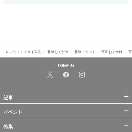
レッツエンジョイ東京
北陸おでかけ
北陸イベント
富山おでかけ
富
Follow Us
記事
イベント
特集