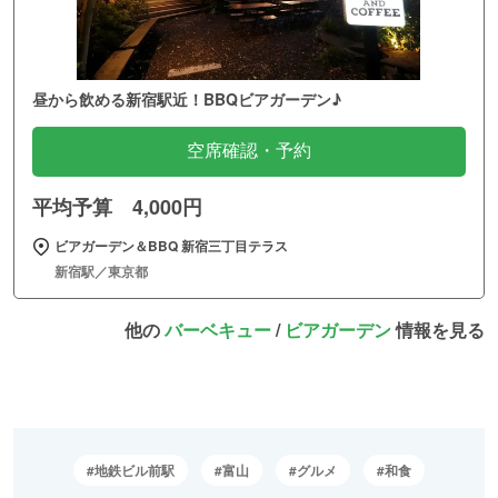
昼から飲める新宿駅近！BBQビアガーデン♪
空席確認・予約
平均予算 4,000円
ビアガーデン＆BBQ 新宿三丁目テラス
新宿駅／東京都
他の
バーベキュー
/
ビアガーデン
情報を見る
地鉄ビル前駅
富山
グルメ
和食