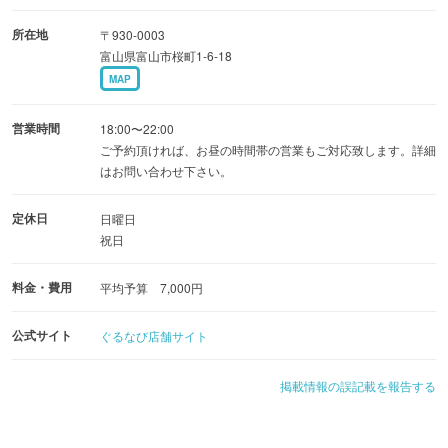
勝駒をはじめとした20種類の地酒をご用意しております。
所在地
〒930-0003
その時期にしか飲めない地酒もございます。
富山県富山市桜町1-6-18
お料理と共にご堪能ください。
MAP
◇個室・大部屋完備◇
営業時間
18:00〜22:00
白木をベースとした明るい空間の店内は、
ご予約頂ければ、お昼の時間帯の営業もご対応致します。詳細
はお問い合わせ下さい。
プライベートや接待に適した完全個室や、大部屋も完備。
各種宴会・接待・ビジネスなどにご利用ください。
定休日
日曜日
祝日
料金・費用
平均予算 7,000円
公式サイト
ぐるなび店舗サイト
掲載情報の誤記載を報告する