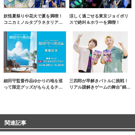
妖怪夏祭りや花火で夏を満喫！
涼しく過ごせる東京ジョイポリ
コニカミノルタプラネタリア
スで絶叫＆ホラーを満喫！
TOKYO
細田守監督作品ゆかりの地を巡
三四郎が早解きバトルに挑戦！
って限定グッズがもらえるチャ
リアル謎解きゲームの舞台"錦糸
ンス！
町PARCO・楽天地"を巡る！
関連記事