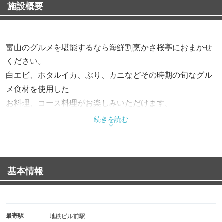
施設概要
富山のグルメを堪能するなら海鮮割烹かさ桜亭におまかせ
ください。
白エビ、ホタルイカ、ぶり、カニなどその時期の旬なグル
メ食材を使用した
お料理、コース料理がお楽しみいただけます。
続きを読む
◇おすすめメニュー◇
氷見新港の魚介類や県内産の豚肉を使った昆布〆ポークな
ど、
基本情報
地産地消にこだわったおすすめの一品。是非ご賞味くださ
い。
◇店主厳選の地酒◇
最寄駅
地鉄ビル前駅