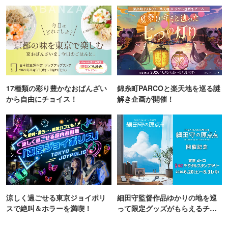
町PARCO・楽天地"を巡る！
TOKYO
17種類の彩り豊かなおばんざい
錦糸町PARCOと楽天地を巡る謎
から自由にチョイス！
解き企画が開催！
涼しく過ごせる東京ジョイポリ
細田守監督作品ゆかりの地を巡
スで絶叫＆ホラーを満喫！
って限定グッズがもらえるチャ
ンス！