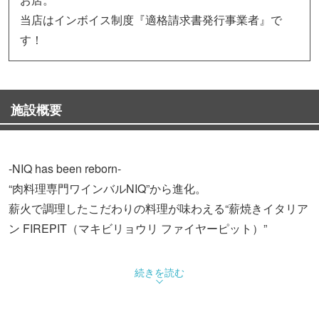
当店はインボイス制度『適格請求書発行事業者』で
す！
施設概要
-NIQ has been reborn-
“肉料理専門ワインバルNIQ”から進化。
薪火で調理したこだわりの料理が味わえる“薪焼きイタリア
ン FIREPIT（マキビリョウリ ファイヤーピット）”
続きを読む
炭火と燻製の長所を併せ持つ薪火を使い、肉・魚介・野菜