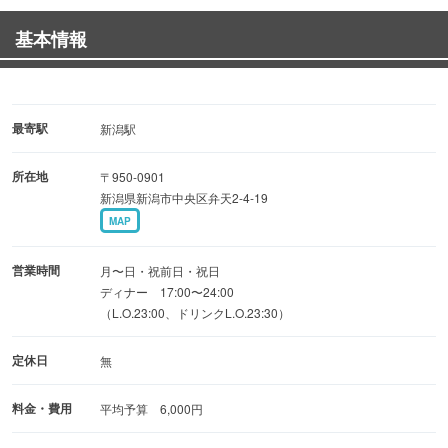
それぞれに合わせた調理法でご提供致します。
基本情報
薪の火は炭火と違って炎が優しい、ウェットで柔らかな
炎。
繊細でありながら中の水分が保たれたままジューシーに仕
最寄駅
新潟駅
上がります。
所在地
〒950-0901
その特性を活かしたお皿をお楽しみ下さい。
新潟県新潟市中央区弁天2-4-19
MAP
営業時間
月〜日・祝前日・祝日
ディナー 17:00〜24:00
（L.O.23:00、ドリンクL.O.23:30）
定休日
無
料金・費用
平均予算 6,000円