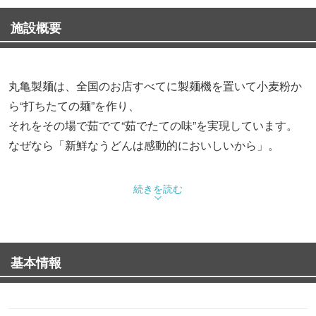
施設概要
丸亀製麺は、全国のお店すべてに製麺機を置いて小麦粉か
ら“打ちたての麺”を作り、
それをその場で茹でて“茹でたての味”を実現しています。
なぜなら「新鮮なうどんは感動的においしいから」。
これは丸亀製麺の創業者が、讃岐うどんの本場、香川の製
続きを読む
麺所で身をもって体験したことです。
いいうどんは水を良く吸い、うまく茹で上がるとお米が炊
きあがったときのような、
基本情報
小麦粉のいい香りがします。
できたてうどん「つるつる、もちもち」食感をお楽しみ下
さい。