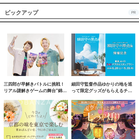
ピックアップ
PR
三四郎が早解きバトルに挑戦！
細田守監督作品ゆかりの地を巡
リアル謎解きゲームの舞台"錦糸
って限定グッズがもらえるチャ
町PARCO・楽天地"を巡る！
ンス！