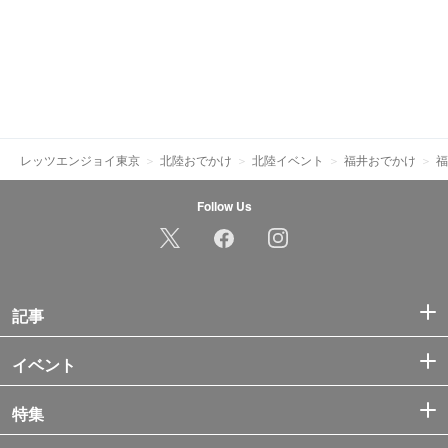
レッツエンジョイ東京
北陸おでかけ
北陸イベント
福井おでかけ
福
Follow Us
記事
イベント
特集