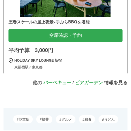
圧巻スケールの屋上夜景×手ぶらBBQを堪能
空席確認・予約
平均予算 3,000円
HOLIDAY SKY LOUNGE 新宿
東新宿駅／東京都
他の
バーベキュー
/
ビアガーデン
情報を見る
花堂駅
福井
グルメ
和食
うどん