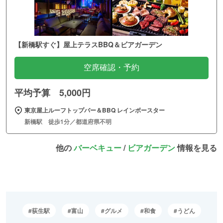
【新橋駅すぐ】屋上テラスBBQ＆ビアガーデン
空席確認・予約
平均予算 5,000円
東京屋上ルーフトップバー＆BBQ レインボースター
新橋駅 徒歩1分／都道府県不明
他の
バーベキュー
/
ビアガーデン
情報を見る
荻生駅
富山
グルメ
和食
うどん