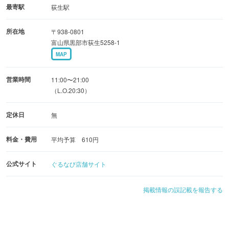
最寄駅
荻生駅
所在地
〒938-0801
富山県黒部市荻生5258-1
MAP
営業時間
11:00〜21:00
（L.O.20:30）
定休日
無
料金・費用
平均予算 610円
公式サイト
ぐるなび店舗サイト
掲載情報の誤記載を報告する