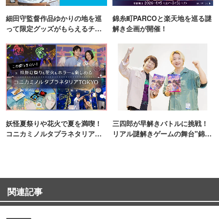
細田守監督作品ゆかりの地を巡
錦糸町PARCOと楽天地を巡る謎
って限定グッズがもらえるチャ
解き企画が開催！
ンス！
妖怪夏祭りや花火で夏を満喫！
三四郎が早解きバトルに挑戦！
コニカミノルタプラネタリア
リアル謎解きゲームの舞台"錦糸
TOKYO
町PARCO・楽天地"を巡る！
関連記事