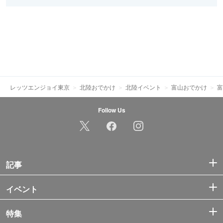
レッツエンジョイ東京
北陸おでかけ
北陸イベント
富山おでかけ
富
Follow Us
記事
イベント
特集