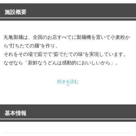
施設概要
丸亀製麺は、全国のお店すべてに製麺機を置いて小麦粉か
ら“打ちたての麺”を作り、
それをその場で茹でて“茹でたての味”を実現しています。
なぜなら「新鮮なうどんは感動的においしいから」。
これは丸亀製麺の創業者が、讃岐うどんの本場、香川の製
続きを読む
麺所で身をもって体験したことです。
いいうどんは水を良く吸い、うまく茹で上がるとお米が炊
きあがったときのような、
基本情報
小麦粉のいい香りがします。
できたてうどん「つるつる、もちもち」食感をお楽しみ下
さい。