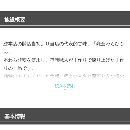
施設概要
総本店の開店当初より当店の代表的甘味、「鎌倉わらびも
ち」
本わらび粉を使用し、毎朝職人が手作りで練り上げた手作
りの一品です。
独特のモチモチとした食感、程よい甘さと深煎りきな粉の
風味をお楽しみ下さい。
続きを読む
【鎌倉わらびもち】・・・3個300円（税込330円）
◆ランチ
基本情報
11：00〜15：00までのランチタイムは、お食事充実★
ランチセットは、スープ／サラダ／ドリンク／日替わりデ