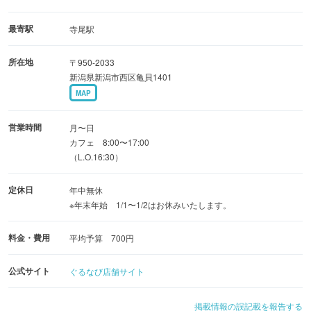
ザートプレート付！
・とってもおいしい特製ナポリタン…こだわりぬいた特製
最寄駅
寺尾駅
ソースを極太生パスタにからめ、半熟たまごをのせました
所在地
〒950-2033
・ロコモコ…ボリューム大のハンバーグに半熟玉子が旨い
新潟県新潟市西区亀貝1401
◎
MAP
・彩り野菜カレー…ごろっと野菜の旨みたっぷりカレー♪
営業時間
月〜日
◆甘味
カフェ 8:00〜17:00
（L.O.16:30）
全国で1日5,000個売れる、看板メニュー「鎌倉わらびも
ち」を中心に、
定休日
年中無休
パフェ、あんみつ、ぜんざい、などスイーツ充実★
※年末年始 1/1〜1/2はお休みいたします。
料金・費用
平均予算 700円
公式サイト
ぐるなび店舗サイト
掲載情報の誤記載を報告する