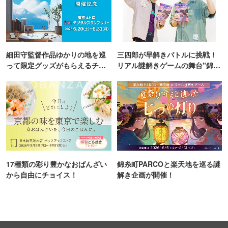
細田守監督作品ゆかりの地を巡
三四郎が早解きバトルに挑戦！
って限定グッズがもらえるチャ
リアル謎解きゲームの舞台"錦糸
ンス！
町PARCO・楽天地"を巡る！
17種類の彩り豊かなおばんざい
錦糸町PARCOと楽天地を巡る謎
から自由にチョイス！
解き企画が開催！