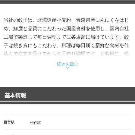
当社の餃子は、北海道産小麦粉、青森県産にんにくをはじ
め、鮮度と品質にこだわった国産食材を使用し、国内自社
工場で製造して毎日翌朝までに各店舗に届けています。餃
子は焼き方にもこだわり、料理は毎日届く新鮮な食材を仕
込んで注文を受けてからの手作り調理です。お客様に、焼
き立ての餃子や出来立ての料理を美味しく召し上がってい
続きを読む
ただくことにこだわり続ける・・・それが餃子の王将の変
わらぬ信念です。
基本情報
最寄駅
松任駅