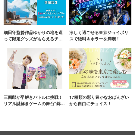
細田守監督作品ゆかりの地を巡
涼しく過ごせる東京ジョイポリ
って限定グッズがもらえるチャ
スで絶叫＆ホラーを満喫！
ンス！
三四郎が早解きバトルに挑戦！
17種類の彩り豊かなおばんざい
リアル謎解きゲームの舞台"錦糸
から自由にチョイス！
町PARCO・楽天地"を巡る！