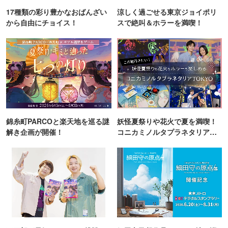
17種類の彩り豊かなおばんざい
涼しく過ごせる東京ジョイポリ
から自由にチョイス！
スで絶叫＆ホラーを満喫！
錦糸町PARCOと楽天地を巡る謎
妖怪夏祭りや花火で夏を満喫！
解き企画が開催！
コニカミノルタプラネタリア
TOKYO