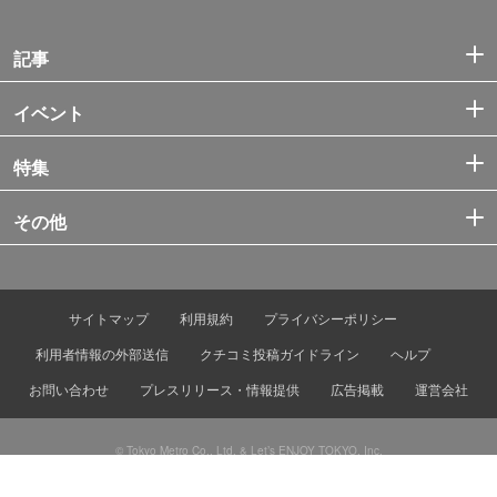
記事
イベント
特集
その他
サイトマップ
利用規約
プライバシーポリシー
利用者情報の外部送信
クチコミ投稿ガイドライン
ヘルプ
お問い合わせ
プレスリリース・情報提供
広告掲載
運営会社
© Tokyo Metro Co., Ltd. & Let’s ENJOY TOKYO, Inc.