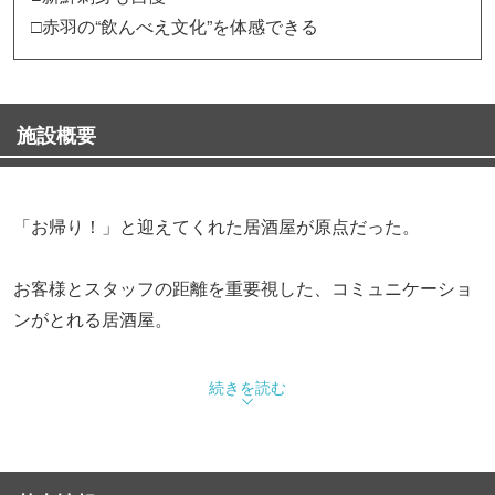
□赤羽の“飲んべえ文化”を体感できる
施設概要
「お帰り！」と迎えてくれた居酒屋が原点だった。
お客様とスタッフの距離を重要視した、コミュニケーショ
ンがとれる居酒屋。
そんな温かい雰囲気が“赤羽トロ函”にはある。
続きを読む
浜焼きをメインにして、他にはない迫力のメニューがズラ
リ。
トロの切り落とし、てんこ盛りのウニ，イクラ。