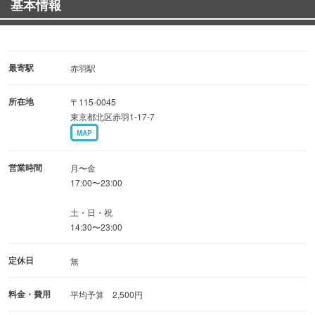
基本情報
どれもコストパフォーマンス，質，もちろん味も最高！！
賑やかな雰囲気の中、気の合う仲間とワイワイ楽しむも良
し、一人で気軽に立ち寄るも良し
最寄駅
赤羽駅
いつも店内は活気に満ち溢れていて、行くと元気になれる
所在地
〒115-0045
店。
東京都北区赤羽1-17-7
幅広い年齢層の方に楽しんでいただける、人と人が繋がる
MAP
場所を目指しています。
営業時間
月〜金
皆様のお越しを心よりお待ち申し上げております。
17:00〜23:00
土・日・祝
14:30〜23:00
定休日
無
料金・費用
平均予算 2,500円