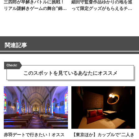
三四郎が早解きバトルに挑戦！
細田守監督作品ゆかりの地を巡
リアル謎解きゲームの舞台"錦糸
って限定グッズがもらえるチャ
町PARCO・楽天地"を巡る！
ンス！
関連記事
Check!
このスポットを見ている
あなたにオススメ
赤羽デートで行きたい！オスス
【東京ほか】カップルで“二人き