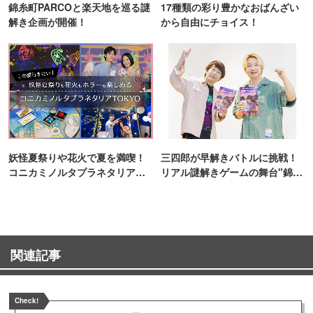
錦糸町PARCOと楽天地を巡る謎
17種類の彩り豊かなおばんざい
解き企画が開催！
から自由にチョイス！
妖怪夏祭りや花火で夏を満喫！
三四郎が早解きバトルに挑戦！
コニカミノルタプラネタリア
リアル謎解きゲームの舞台"錦糸
TOKYO
町PARCO・楽天地"を巡る！
関連記事
Check!