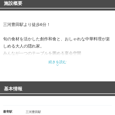
施設概要
三河豊田駅より徒歩6分！
旬の食材を活かした創作和食と、おしゃれな中華料理が楽
しめる大人の隠れ家。
みんなが一つのテーブルを囲める宴会空間
続きを読む
少人数のお食事から、最大30名様までのご宴会に対応して
おります。大人数でも席が離れることなく、大きなテーブ
ルを囲んで全員が一緒にお楽しみいただけます。
基本情報
広々としたテーブル席で、全員が同じ空間を囲んで、ゆっ
たりとお食事とお酒をお楽しみいただけます。
最寄駅
三河豊田駅