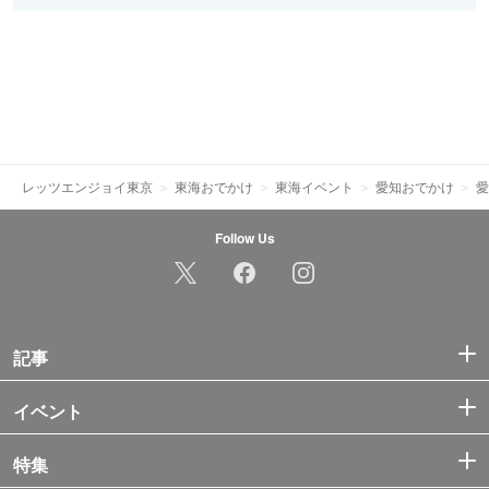
レッツエンジョイ東京
東海おでかけ
東海イベント
愛知おでかけ
愛
Follow Us
記事
イベント
特集