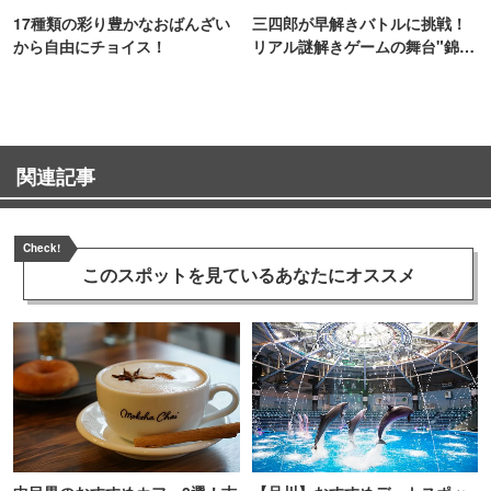
17種類の彩り豊かなおばんざい
三四郎が早解きバトルに挑戦！
から自由にチョイス！
リアル謎解きゲームの舞台"錦糸
町PARCO・楽天地"を巡る！
関連記事
Check!
このスポットを見ている
あなたにオススメ