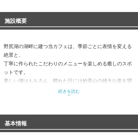
施設概要
野尻湖の湖畔に建つ当カフェは、季節ごとに表情を変える
絶景と、
丁寧に作られたこだわりのメニューを楽しめる癒しのスポ
ットです。
美しい湖はもちろん、晴れた日には妙高山の雄大な姿を望
むことも◎
続きを読む
まさに「ロケーションがごちそう」と言える空間になって
おります。
基本情報
濃厚でとろけるような口どけが自慢の「自家製バスクチー
ズケーキ」は、