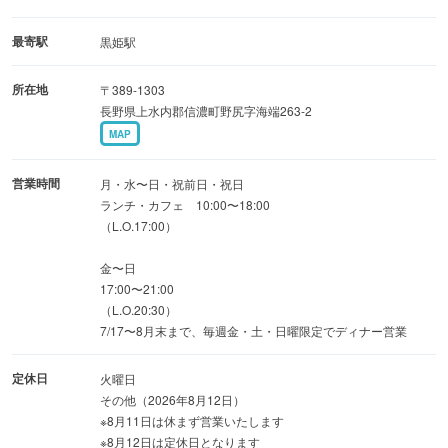
表面の香ばしい焼き色と、内側のクリーミーさが絶妙なバ
ランス。
最寄駅
黒姫駅
コーヒーとの相性も抜群な当店おすすめメニューです♪
所在地
〒389-1303
長野県上水内郡信濃町野尻字海端263-2
また、グリーンカレーやタコライス、ロコモコなど、
MAP
お食事メニューも多彩にご用意しております。
営業時間
月・水〜日・祝前日・祝日
さらに、ペット連れのお客様も大歓迎♪
ランチ・カフェ 10:00〜18:00
（L.O.17:00）
ドライブや観光の合間に立ち寄るにもぴったりの場所で
す。
金〜日
美味しい食事と特別な景色とともに心温まる時間を、
17:00〜21:00
（L.O.20:30）
ぜひ当店でお過ごしください♪
7/17〜8月末まで、毎週金・土・日曜限定でディナー営業
定休日
火曜日
その他（2026年8月12日）
※8月11日は休まず営業いたします
※8月12日は定休日となります