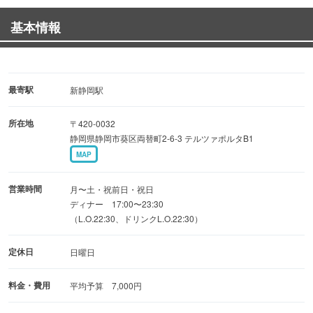
材を中心にご提供
基本情報
◆ネタの旨みを引き出すシャリ
赤酢使用のシャリは、自然な甘みと酸味が絶妙に調和しふ
っくらとした食感を楽しめます。
最寄駅
新静岡駅
豊かな風味とともに赤酢の持つ特徴的な味わいが絶妙に絡
所在地
〒420-0032
み合い一口ごとに感動を与えます。
静岡県静岡市葵区両替町2-6-3 テルツァポルタB1
MAP
◆高級感あふれるシックな空間
黒を基調とした高級感あふれる店内は、接待やデートにも
営業時間
月〜土・祝前日・祝日
最適です。
ディナー 17:00〜23:30
（L.O.22:30、ドリンクL.O.22:30）
オープンキッチンのカウンター10席と暖簾がかかった半個
室を完備。
定休日
日曜日
料金・費用
平均予算 7,000円