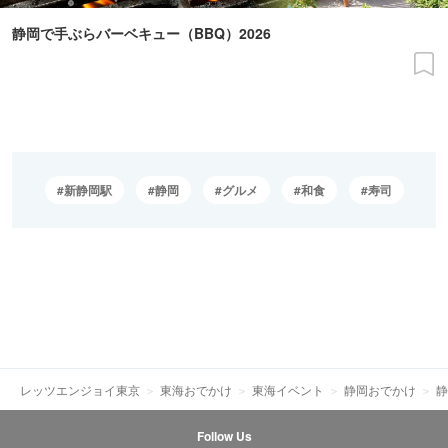
静岡で手ぶらバーベキュー（BBQ）2026
新静岡駅
静岡
グルメ
和食
寿司
レッツエンジョイ東京
東海おでかけ
東海イベント
静岡おでかけ
静
Follow Us