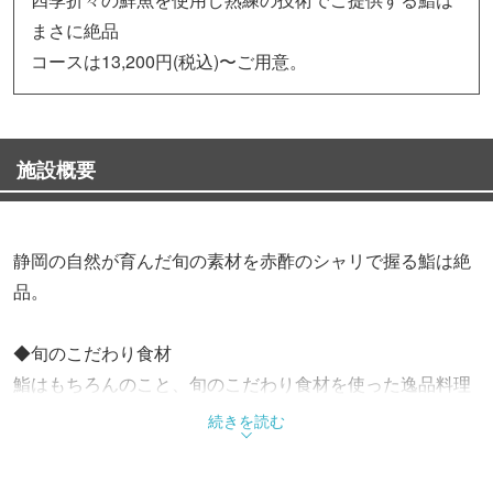
まさに絶品
コースは13,200円(税込)〜ご用意。
施設概要
静岡の自然が育んだ旬の素材を赤酢のシャリで握る鮨は絶
品。
◆旬のこだわり食材
鮨はもちろんのこと、旬のこだわり食材を使った逸品料理
や、地物野菜を主役にした創作料理を
続きを読む
心ゆくまでご堪能いただけます。
新鮮なネタや有東木産の山葵など選りすぐりの静岡県産素