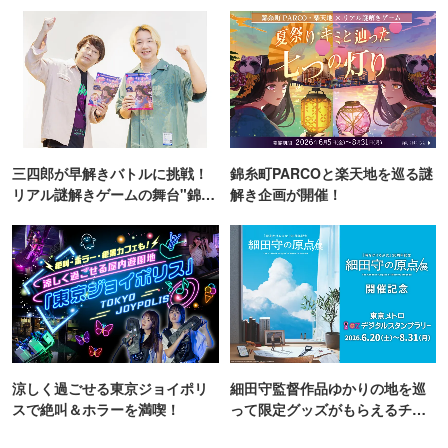
TOKYO
三四郎が早解きバトルに挑戦！
錦糸町PARCOと楽天地を巡る謎
リアル謎解きゲームの舞台"錦糸
解き企画が開催！
町PARCO・楽天地"を巡る！
涼しく過ごせる東京ジョイポリ
細田守監督作品ゆかりの地を巡
スで絶叫＆ホラーを満喫！
って限定グッズがもらえるチャ
ンス！