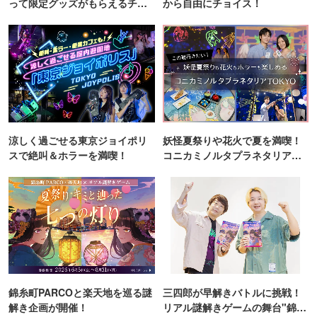
って限定グッズがもらえるチャ
から自由にチョイス！
ンス！
涼しく過ごせる東京ジョイポリ
妖怪夏祭りや花火で夏を満喫！
スで絶叫＆ホラーを満喫！
コニカミノルタプラネタリア
TOKYO
錦糸町PARCOと楽天地を巡る謎
三四郎が早解きバトルに挑戦！
解き企画が開催！
リアル謎解きゲームの舞台"錦糸