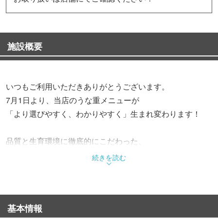
施設概要
いつもご利用いただきありがとうございます。
7月1日より、当店のうな重メニューが
「より選びやすく、わかりやすく」生まれ変わります！
品質と生育環境に徹底的にこだわった、
上質な『厳選ニホンウナギ』を使用。
続きを読む
ふっくら香ばしく焼き上げたこだわりの味はそのままに、
うなぎの量に合わせてお選びいただけます。
基本情報
・梅（1/2尾）1,900円（税込）