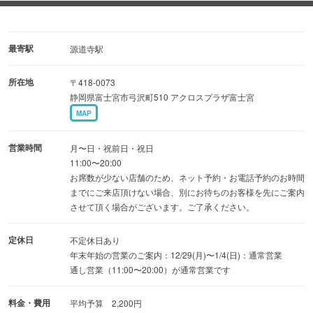
・竹（3/4尾）2,500円（税込）
・松（1尾）2,900円（税込）
最寄駅
源道寺駅
さらに、新登場の「スペシャルメニュー」も見逃せませ
所在地
〒418-0073
ん！
静岡県富士宮市弓沢町510 アクロスプラザ富士宮
何が登場するかはお楽しみの、
MAP
期間限定でご提供する特別な一杯となっております。
営業時間
月〜日・祝前日・祝日
新しく、より選びやすくなったメニューで、
11:00〜20:00
お席数が少ない店舗のため、ネット予約・お電話予約のお時間
自慢のうなぎを心ゆくまでご堪能ください。
までにご来店頂けない場合、別にお待ちのお客様を先にご案内
皆様のご来店を心よりお待ちしております！
させて頂く場合がございます。ご了承ください。
定休日
不定休日あり
年末年始の営業のご案内：12/29(月)〜1/4(日)：通常営業
通し営業（11:00〜20:00）が通常営業です
料金・費用
平均予算 2,200円