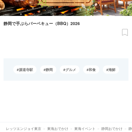
静岡で手ぶらバーベキュー（BBQ）2026
源道寺駅
静岡
グルメ
和食
海鮮
レッツエンジョイ東京
東海おでかけ
東海イベント
静岡おでかけ
静