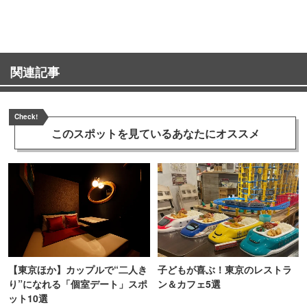
町PARCO・楽天地"を巡る！
関連記事
Check!
このスポットを見ている
あなたにオススメ
【東京ほか】カップルで“二人き
子どもが喜ぶ！東京のレストラ
り”になれる「個室デート」スポ
ン＆カフェ5選
ット10選