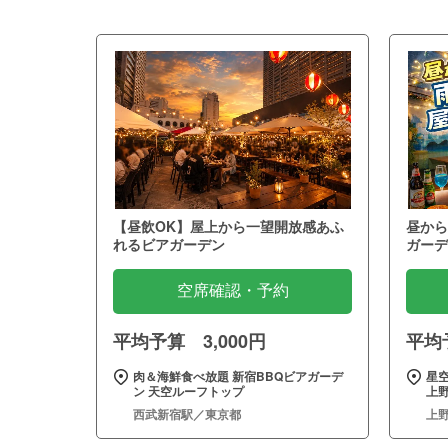
【昼飲OK】屋上から一望開放感あふ
昼から
れるビアガーデン
ガーデ
空席確認・予約
平均予算 3,000円
平均予
肉＆海鮮食べ放題 新宿BBQビアガーデ
星
ン 天空ルーフトップ
上野
西武新宿駅／東京都
上