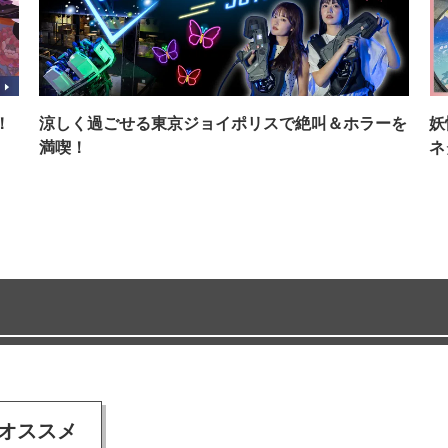
！
涼しく過ごせる東京ジョイポリスで絶叫＆ホラーを
妖
満喫！
ネ
オススメ