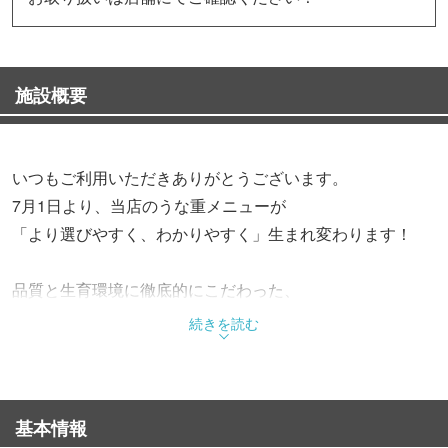
施設概要
いつもご利用いただきありがとうございます。
7月1日より、当店のうな重メニューが
「より選びやすく、わかりやすく」生まれ変わります！
品質と生育環境に徹底的にこだわった、
上質な『厳選ニホンウナギ』を使用。
続きを読む
ふっくら香ばしく焼き上げたこだわりの味はそのままに、
うなぎの量に合わせてお選びいただけます。
基本情報
・梅（1/2尾）1,900円（税込）