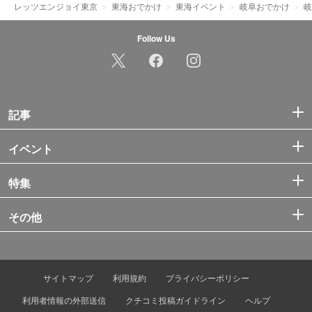
レッツエンジョイ東京
東海おでかけ
東海イベント
岐阜おでかけ
岐
Follow Us
記事
イベント
特集
その他
サイトマップ
利用規約
プライバシーポリシー
利用者情報の外部送信
クチコミ投稿ガイドライン
ヘルプ