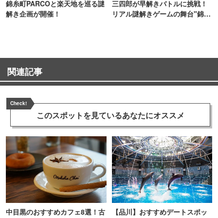
錦糸町PARCOと楽天地を巡る謎
三四郎が早解きバトルに挑戦！
解き企画が開催！
リアル謎解きゲームの舞台"錦糸
町PARCO・楽天地"を巡る！
関連記事
Check!
このスポットを見ている
あなたにオススメ
中目黒のおすすめカフェ8選！古
【品川】おすすめデートスポッ