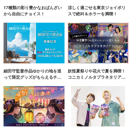
17種類の彩り豊かなおばんざい
涼しく過ごせる東京ジョイポリ
から自由にチョイス！
スで絶叫＆ホラーを満喫！
細田守監督作品ゆかりの地を巡
妖怪夏祭りや花火で夏を満喫！
って限定グッズがもらえるチャ
コニカミノルタプラネタリア
ンス！
TOKYO