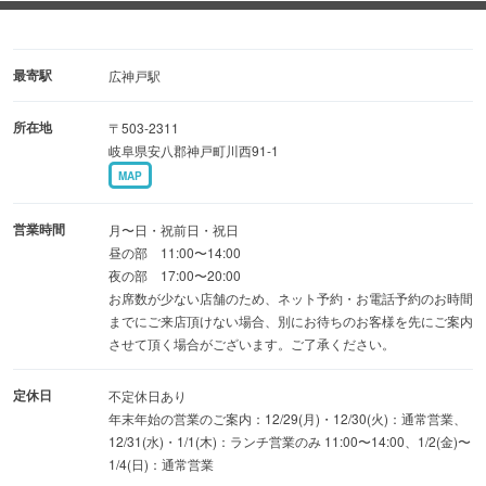
・竹（3/4尾）2,500円（税込）
・松（1尾）2,900円（税込）
最寄駅
広神戸駅
さらに、新登場の「スペシャルメニュー」も見逃せませ
所在地
〒503-2311
ん！
岐阜県安八郡神戸町川西91-1
何が登場するかはお楽しみの、
MAP
期間限定でご提供する特別な一杯となっております。
営業時間
月〜日・祝前日・祝日
新しく、より選びやすくなったメニューで、
昼の部 11:00〜14:00
夜の部 17:00〜20:00
自慢のうなぎを心ゆくまでご堪能ください。
お席数が少ない店舗のため、ネット予約・お電話予約のお時間
皆様のご来店を心よりお待ちしております！
までにご来店頂けない場合、別にお待ちのお客様を先にご案内
させて頂く場合がございます。ご了承ください。
定休日
不定休日あり
年末年始の営業のご案内：12/29(月)・12/30(火)：通常営業、
12/31(水)・1/1(木)：ランチ営業のみ 11:00〜14:00、1/2(金)〜
1/4(日)：通常営業