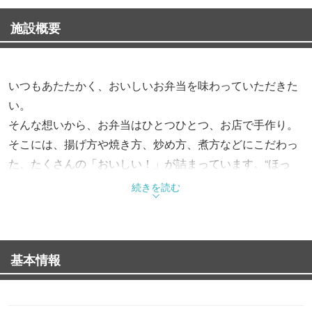
施設概要
いつもあたたかく、おいしいお弁当を味わっていただきた
い。
そんな想いから、お弁当はひとつひとつ、お店で手作り。
そこには、揚げ方や焼き方、炒め方、煮方などにこだわっ
た、たくさんの「おいしい！」が詰まっています。“ほっ
と”できるお弁当で、“もっと”お客様を笑顔にする。これか
続きを読む
らも、そんなお弁当をお届けします。
基本情報