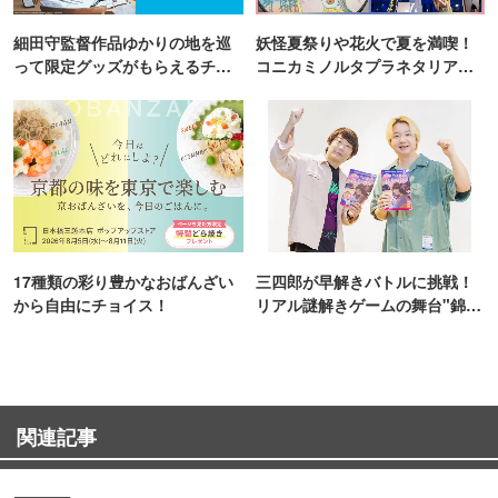
細田守監督作品ゆかりの地を巡
妖怪夏祭りや花火で夏を満喫！
って限定グッズがもらえるチャ
コニカミノルタプラネタリア
ンス！
TOKYO
17種類の彩り豊かなおばんざい
三四郎が早解きバトルに挑戦！
から自由にチョイス！
リアル謎解きゲームの舞台"錦糸
町PARCO・楽天地"を巡る！
関連記事