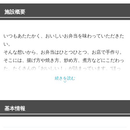
施設概要
いつもあたたかく、おいしいお弁当を味わっていただきた
い。
そんな想いから、お弁当はひとつひとつ、お店で手作り。
そこには、揚げ方や焼き方、炒め方、煮方などにこだわっ
た、たくさんの「おいしい！」が詰まっています。“ほっ
と”できるお弁当で、“もっと”お客様を笑顔にする。これか
続きを読む
らも、そんなお弁当をお届けします。
基本情報