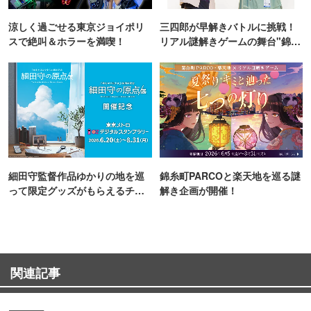
涼しく過ごせる東京ジョイポリ
三四郎が早解きバトルに挑戦！
スで絶叫＆ホラーを満喫！
リアル謎解きゲームの舞台"錦糸
町PARCO・楽天地"を巡る！
細田守監督作品ゆかりの地を巡
錦糸町PARCOと楽天地を巡る謎
って限定グッズがもらえるチャ
解き企画が開催！
ンス！
関連記事