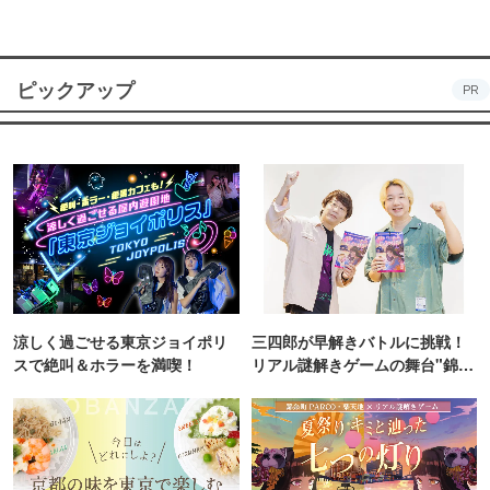
ピックアップ
PR
涼しく過ごせる東京ジョイポリ
三四郎が早解きバトルに挑戦！
スで絶叫＆ホラーを満喫！
リアル謎解きゲームの舞台"錦糸
町PARCO・楽天地"を巡る！