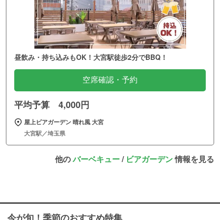
昼飲み・持ち込みもOK！大宮駅徒歩2分でBBQ！
空席確認・予約
平均予算 4,000円
屋上ビアガーデン 晴れ風 大宮
大宮駅／埼玉県
他の
バーベキュー
/
ビアガーデン
情報を見る
今が旬！季節のおすすめ特集