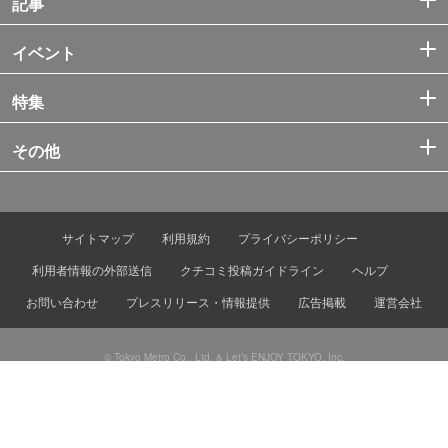
記事
イベント
特集
その他
サイトマップ
利用規約
プライバシーポリシー
利用者情報の外部送信
クチコミ投稿ガイドライン
ヘルプ
お問い合わせ
プレスリリース・情報提供
広告掲載
運営会社
© Tokyo Metro Co., Ltd. & Let’s ENJOY TOKYO, Inc.