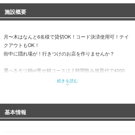
施設概要
月〜木はなんと6名様で貸切OK！コード決済使用可！テイ
クアウトもOK！
街中に隠れ場が！行きつけのお店を作りませんか？
選べるモツ鍋or寄せ鍋コースは２時間飲み放題付で4000
円！(鍋無しコースも勿論ご用意)
続きを読む
5000円コースは飲み放題３時間お料理10品！ご予算等ご相
談下さい！
基本情報
10名までのお座敷もご用意！
お座敷もカウンターもモニター完備で持込みDVD OKです♪
各種ご宴会や打上げは是非秀「しゅう」で！