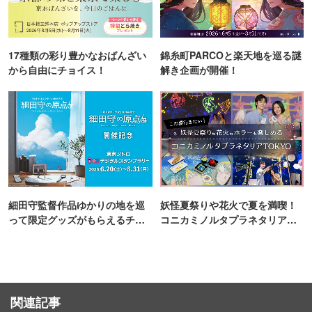
17種類の彩り豊かなおばんざい
錦糸町PARCOと楽天地を巡る謎
から自由にチョイス！
解き企画が開催！
細田守監督作品ゆかりの地を巡
妖怪夏祭りや花火で夏を満喫！
って限定グッズがもらえるチャ
コニカミノルタプラネタリア
ンス！
TOKYO
関連記事