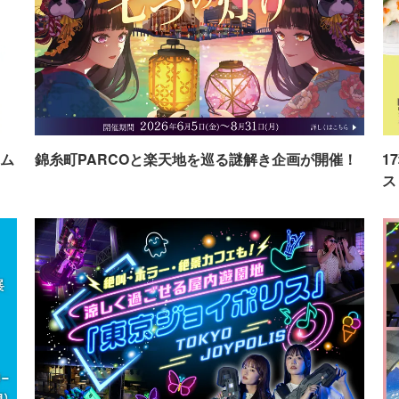
ム
錦糸町PARCOと楽天地を巡る謎解き企画が開催！
1
ス