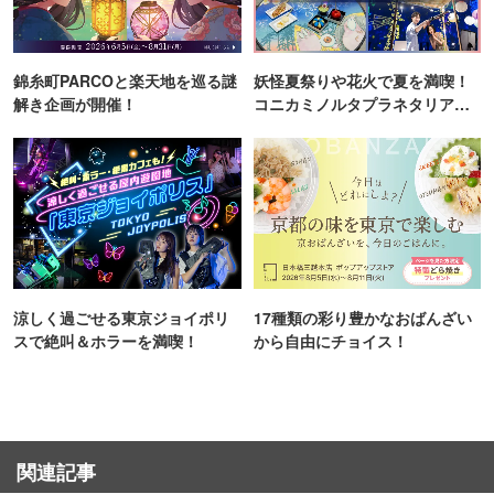
錦糸町PARCOと楽天地を巡る謎
妖怪夏祭りや花火で夏を満喫！
解き企画が開催！
コニカミノルタプラネタリア
TOKYO
涼しく過ごせる東京ジョイポリ
17種類の彩り豊かなおばんざい
スで絶叫＆ホラーを満喫！
から自由にチョイス！
関連記事