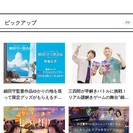
ピックアップ
PR
細田守監督作品ゆかりの地を巡
三四郎が早解きバトルに挑戦！
って限定グッズがもらえるチャ
リアル謎解きゲームの舞台"錦糸
ンス！
町PARCO・楽天地"を巡る！