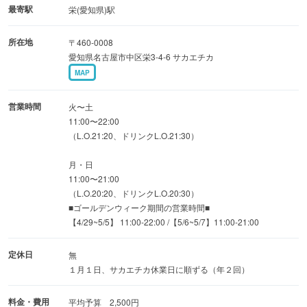
「手羽先」「味噌串カツ」など♪
最寄駅
栄(愛知県)駅
名古屋グルメとヱビスビールのマリアージュが楽しめます
所在地
〒460-0008
♪
愛知県名古屋市中区栄3-4-6 サカエチカ
MAP
■女子会OK！
樽生ヱビスを使用した色とりどりの『ビヤカクテル』をご
営業時間
火〜土
用意しております！
11:00〜22:00
（L.O.21:20、ドリンクL.O.21:30）
写真に撮っても綺麗♪
お酒が苦手な方にも好評です！
月・日
11:00〜21:00
（L.O.20:20、ドリンクL.O.20:30）
■ゴールデンウィーク期間の営業時間■
【4/29~5/5】 11:00-22:00 /【5/6~5/7】11:00-21:00
定休日
無
１月１日、サカエチカ休業日に順ずる（年２回）
料金・費用
平均予算 2,500円