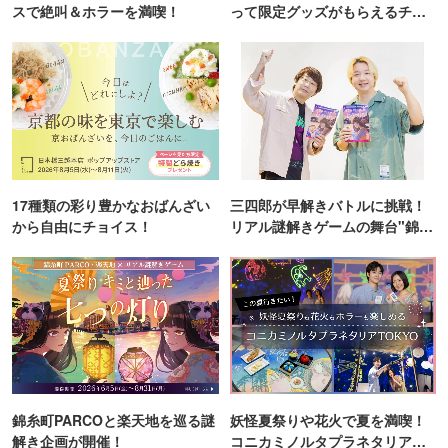
スで絶叫＆ホラーを満喫！
って限定グッズがもらえるチャ
ンス！
17種類の彩り豊かなおばんざい
三四郎が早解きバトルに挑戦！
から自由にチョイス！
リアル謎解きゲームの舞台"錦糸
町PARCO・楽天地"を巡る！
錦糸町PARCOと楽天地を巡る謎
妖怪夏祭りや花火で夏を満喫！
解き企画が開催！
コニカミノルタプラネタリア