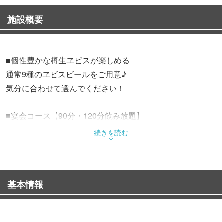
施設概要
■個性豊かな樽生ヱビスが楽しめる
通常9種のヱビスビールをご用意♪
気分に合わせて選んでください！
■宴会コース【90分・120分飲み放題】
予約不要、当日利用OK、お一人様からOK、グレードアッ
続きを読む
プありの宴会コース！
様々なご用途に合わせてご利用いただけます！
（ご予約最大人数12名様）
基本情報
■名古屋グルメ
「鉄板ナポリタン」「あんかけスパゲティ」「どて煮」