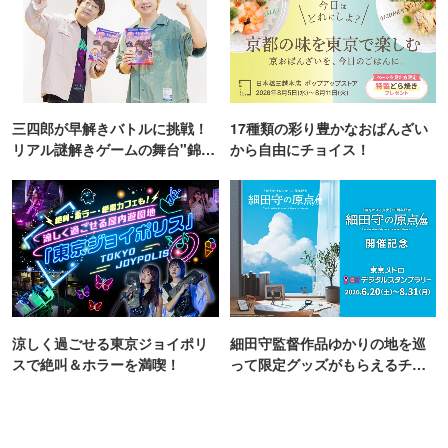
三四郎が早解きバトルに挑戦！
17種類の彩り豊かなおばんざい
リアル謎解きゲームの舞台"錦糸
から自由にチョイス！
町PARCO・楽天地"を巡る！
涼しく過ごせる東京ジョイポリ
細田守監督作品ゆかりの地を巡
スで絶叫＆ホラーを満喫！
って限定グッズがもらえるチャ
ンス！