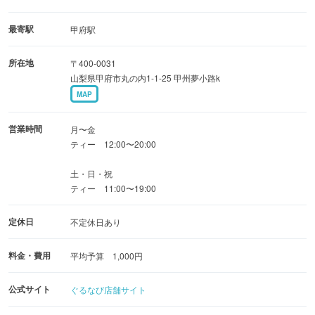
間限定の
ドリンクもあります。
最寄駅
甲府駅
オーガニックを意識し、本場の台湾茶葉で丁寧に作ってい
所在地
〒400-0031
ます。
山梨県甲府市丸の内1-1-25 甲州夢小路k
MAP
営業時間
月〜金
ティー 12:00〜20:00
土・日・祝
ティー 11:00〜19:00
定休日
不定休日あり
料金・費用
平均予算 1,000円
公式サイト
ぐるなび店舗サイト