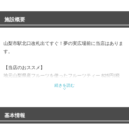
施設概要
山梨市駅北口改札出てすぐ！夢の実広場前に当店はありま
す。
【当店のおススメ】
地元山梨県産フルーツを使ったフルーツティー 825円(税
込)
続きを読む
モチモチのタピオカはもちろん、山梨のフレッシュな果物
を使用した
基本情報
フルーツティーが当店1番人気です。
ここでしか味わえないメニューや季節の素材を使用した期