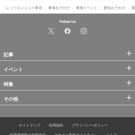
レッツエンジョイ東京
東海おでかけ
東海イベント
愛知おでかけ
愛
Follow Us
記事
イベント
特集
その他
サイトマップ
利用規約
プライバシーポリシー
利用者情報の外部送信
クチコミ投稿ガイドライン
ヘルプ