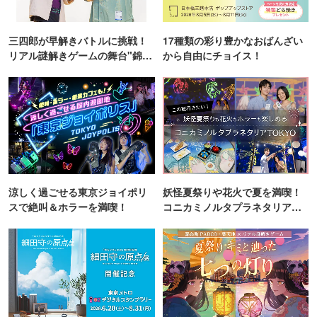
三四郎が早解きバトルに挑戦！
17種類の彩り豊かなおばんざい
リアル謎解きゲームの舞台"錦糸
から自由にチョイス！
町PARCO・楽天地"を巡る！
涼しく過ごせる東京ジョイポリ
妖怪夏祭りや花火で夏を満喫！
スで絶叫＆ホラーを満喫！
コニカミノルタプラネタリア
TOKYO