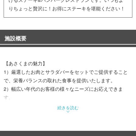
りちょっと贅沢に！お得にステーキを堪能ください！
施設概要
【あさくまの魅力】
1）厳選したお肉とサラダバーをセットでご提供すること
で、栄養バランスの取れた食事を提供いたします。
2）幅広い年代のお客様の様々なニーズにお応えできま
す。
3）ゆったりとした空間で（座敷や個室あり店舗）周りを
続きを読む
気にせずお食事ができます。ママ会など大人数のお集まり
にも最適です。
※店舗によって価格帯が異なる場合がございます。詳しく