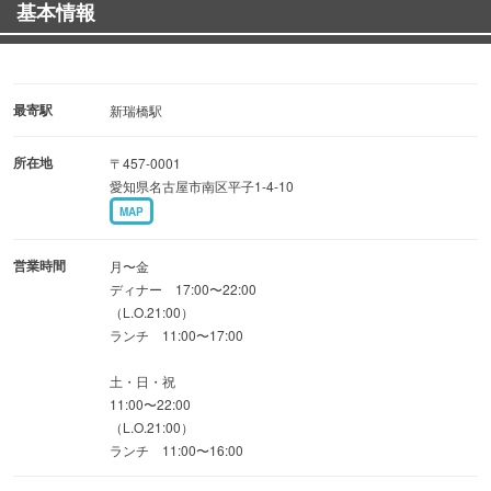
基本情報
は各店舗情報をご確認ください。
※サラダバーのメニューは各店舗ごとに異なります。鶴見
店では提供しておりません。
最寄駅
新瑞橋駅
所在地
〒457-0001
愛知県名古屋市南区平子1-4-10
MAP
営業時間
月〜金
ディナー 17:00〜22:00
（L.O.21:00）
ランチ 11:00〜17:00
土・日・祝
11:00〜22:00
（L.O.21:00）
ランチ 11:00〜16:00