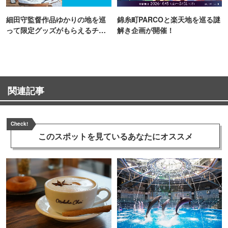
細田守監督作品ゆかりの地を巡
錦糸町PARCOと楽天地を巡る謎
って限定グッズがもらえるチャ
解き企画が開催！
ンス！
関連記事
Check!
このスポットを見ている
あなたにオススメ