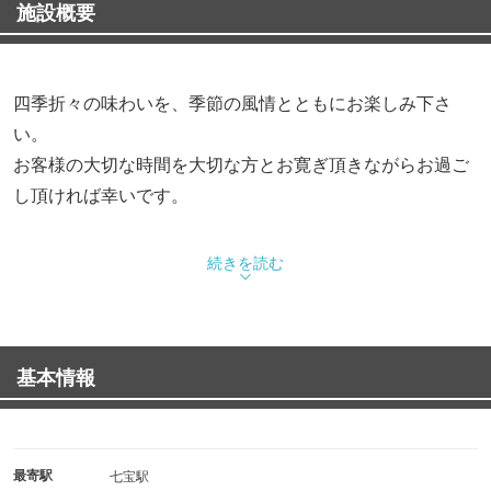
施設概要
四季折々の味わいを、季節の風情とともにお楽しみ下さ
い。
お客様の大切な時間を大切な方とお寛ぎ頂きながらお過ご
し頂ければ幸いです。
当店は、全室完全個室です。テーブル席や掘りごたつ等の
続きを読む
個室を御用意致しております。最大130名様収容可能な大
広間もございます。
慶事・法事・ご宴会・ご会食など、様々な場面でご利用く
基本情報
ださい。
当店は、予約制となっております。 お料理・ご予算などお
気軽にお問い合わせください。
最寄駅
七宝駅