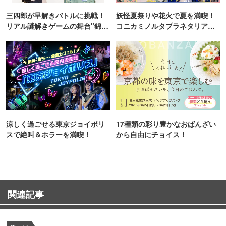
三四郎が早解きバトルに挑戦！
妖怪夏祭りや花火で夏を満喫！
リアル謎解きゲームの舞台"錦糸
コニカミノルタプラネタリア
町PARCO・楽天地"を巡る！
TOKYO
涼しく過ごせる東京ジョイポリ
17種類の彩り豊かなおばんざい
スで絶叫＆ホラーを満喫！
から自由にチョイス！
関連記事