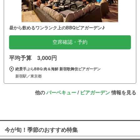
昼から飲めるワンランク上のBBQビアガーデン♪
空席確認・予約
平均予算 3,000円
絶景手ぶらBBQ 肉＆海鮮 新宿歌舞伎ビアガーデン
新宿駅／東京都
他の
バーベキュー
/
ビアガーデン
情報を見る
今が旬！季節のおすすめ特集