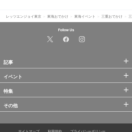
レッツエンジョイ東京
東海おでかけ
東海イベント
三重おでかけ
三
Follow Us
記事
イベント
特集
その他
サイトマップ
利用規約
プライバシーポリシー