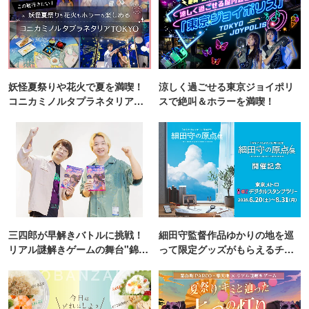
妖怪夏祭りや花火で夏を満喫！
涼しく過ごせる東京ジョイポリ
コニカミノルタプラネタリア
スで絶叫＆ホラーを満喫！
TOKYO
三四郎が早解きバトルに挑戦！
細田守監督作品ゆかりの地を巡
リアル謎解きゲームの舞台"錦糸
って限定グッズがもらえるチャ
町PARCO・楽天地"を巡る！
ンス！