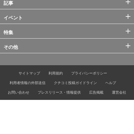
記事
イベント
特集
その他
サイトマップ
利用規約
プライバシーポリシー
利用者情報の外部送信
クチコミ投稿ガイドライン
ヘルプ
お問い合わせ
プレスリリース・情報提供
広告掲載
運営会社
© Tokyo Metro Co., Ltd. & Let’s ENJOY TOKYO, Inc.