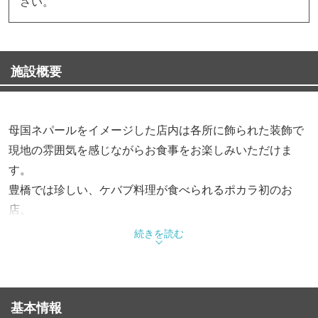
さい。
施設概要
母国ネパールをイメージした店内は各所に飾られた装飾で
現地の雰囲気を感じながらお食事をお楽しみいただけま
す。
豊橋では珍しい、ケバブ料理が食べられるポカラ初のお
店。
ケバブやスパイス料理に合わせて選べるアジアのお酒もご
続きを読む
用意しております。
駅前からのアクセスも良好です。
基本情報