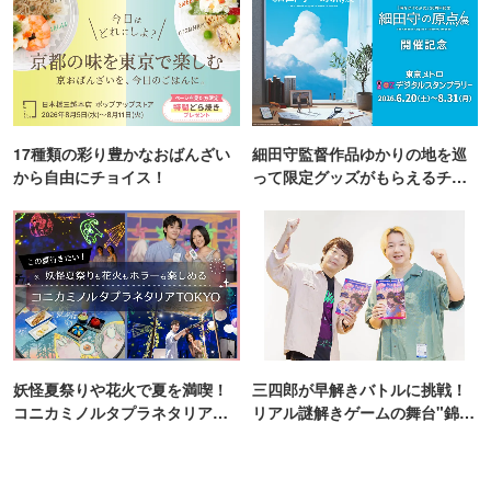
17種類の彩り豊かなおばんざい
細田守監督作品ゆかりの地を巡
から自由にチョイス！
って限定グッズがもらえるチャ
ンス！
妖怪夏祭りや花火で夏を満喫！
三四郎が早解きバトルに挑戦！
コニカミノルタプラネタリア
リアル謎解きゲームの舞台"錦糸
TOKYO
町PARCO・楽天地"を巡る！