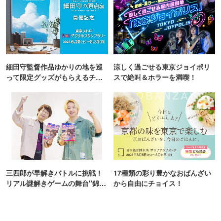
細田守監督作品ゆかりの地を巡
涼しく過ごせる東京ジョイポリ
って限定グッズがもらえるチャ
スで絶叫＆ホラーを満喫！
ンス！
三四郎が早解きバトルに挑戦！
17種類の彩り豊かなおばんざい
リアル謎解きゲームの舞台"錦糸
から自由にチョイス！
町PARCO・楽天地"を巡る！