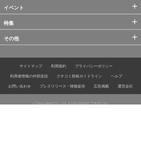
イベント
特集
その他
サイトマップ
利用規約
プライバシーポリシー
利用者情報の外部送信
クチコミ投稿ガイドライン
ヘルプ
お問い合わせ
プレスリリース・情報提供
広告掲載
運営会社
© Tokyo Metro Co., Ltd. & Let’s ENJOY TOKYO, Inc.