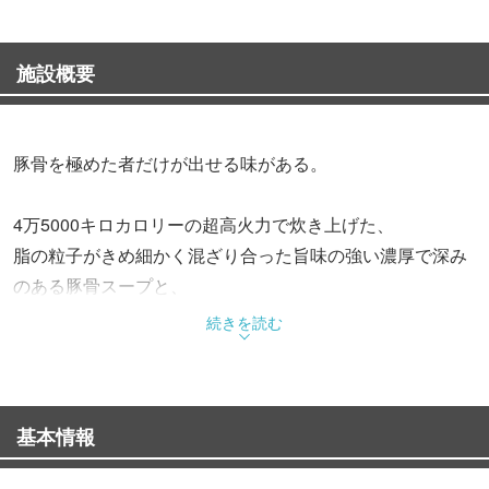
施設概要
豚骨を極めた者だけが出せる味がある。
4万5000キロカロリーの超高火力で炊き上げた、
脂の粒子がきめ細かく混ざり合った旨味の強い濃厚で深み
のある豚骨スープと、
数種類の小麦粉を独自の配合比率で混ぜ合わせ、
続きを読む
試行を重ねて辿り着いた特製麺が絡み合う思考の一杯で
す。
基本情報