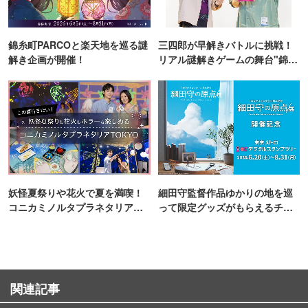
錦糸町PARCOと楽天地を巡る謎
三四郎が早解きバトルに挑戦！
解き企画が開催！
リアル謎解きゲームの舞台"錦糸
町PARCO・楽天地"を巡る！
妖怪夏祭りや花火で夏を満喫！
細田守監督作品ゆかりの地を巡
コニカミノルタプラネタリア
って限定グッズがもらえるチャ
TOKYO
ンス！
関連記事