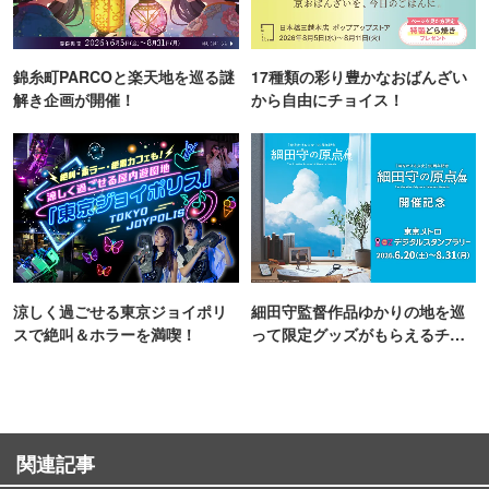
錦糸町PARCOと楽天地を巡る謎
17種類の彩り豊かなおばんざい
解き企画が開催！
から自由にチョイス！
涼しく過ごせる東京ジョイポリ
細田守監督作品ゆかりの地を巡
スで絶叫＆ホラーを満喫！
って限定グッズがもらえるチャ
ンス！
関連記事