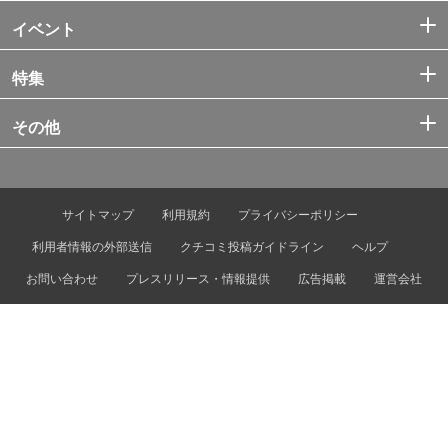
イベント
特集
その他
サイトマップ
利用規約
プライバシーポリシー
利用者情報の外部送信
クチコミ投稿ガイドライン
ヘルプ
お問い合わせ
プレスリリース・情報提供
広告掲載
運営会社
© Tokyo Metro Co., Ltd. & Let’s ENJOY TOKYO, Inc.