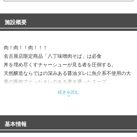
施設概要
肉！肉！！肉！！！
名古屋店限定商品「八丁味噌肉そば」は必食
丼を埋め尽くすチャーシューが見る者を圧倒する。
天然醸造ならではの深みある醤油ダレに魚介系不使用の大
量の豚肉でとったキレのある透き通ったスープ。
さらに生姜の芳醇な薫りが食欲をそそる渾身の一杯。名古
続きを読む
屋店限定の、八丁味噌を練りこんだ味噌ダレを使用した
『肉そば味噌』はコクがありクセになる一杯。ここでしか
食べれない味をお楽しみください。
基本情報