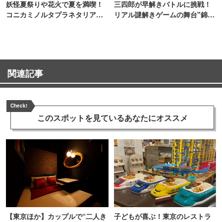
妖怪夏祭りや花火で夏を満喫！
三四郎が早解きバトルに挑戦！
コニカミノルタプラネタリア
リアル謎解きゲームの舞台"錦糸
TOKYO
町PARCO・楽天地"を巡る！
関連記事
Check!
このスポットを見ている
あなたにオススメ
【東京ほか】カップルで“二人き
子どもが喜ぶ！東京のレストラ