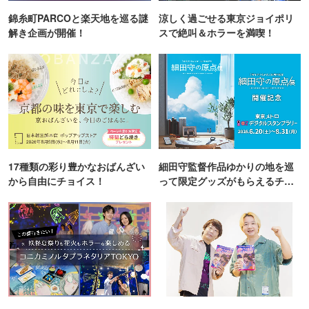
錦糸町PARCOと楽天地を巡る謎
涼しく過ごせる東京ジョイポリ
解き企画が開催！
スで絶叫＆ホラーを満喫！
17種類の彩り豊かなおばんざい
細田守監督作品ゆかりの地を巡
から自由にチョイス！
って限定グッズがもらえるチャ
ンス！