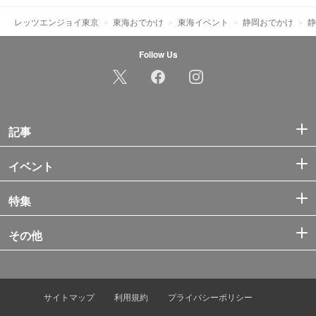
レッツエンジョイ東京
東海おでかけ
東海イベント
静岡おでかけ
静
Follow Us
記事
イベント
特集
その他
サイトマップ
利用規約
プライバシーポリシー