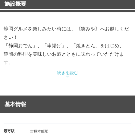
施設概要
静岡グルメを楽しみたい時には、《笑みや》へお越しくだ
さい！
「静岡おでん」、「串揚げ」、「焼きとん」をはじめ、
静岡の料理を美味しいお酒とともに味わっていただけま
す。
続きを読む
出張や仕事帰りにふらりと立ち寄るも良し、女子会や宴会
でご利用いただくも良し、
基本情報
個室でしっぽりとプライベートなひと時を楽しむのも良
し！お一人様大歓迎！！
コースもご用意しております。さまざまなシーンでご利用
くださいませ♪
最寄駅
吉原本町駅