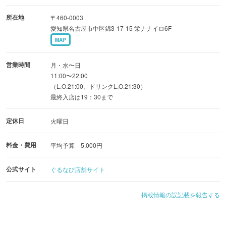
栄の中心で非日常を感じることができる空間です
所在地
〒460-0003
愛知県名古屋市中区錦3-17-15 栄ナナイロ6F
◇結婚式の二次会や、団体での貸切など最大74名様までご
MAP
利用OK◎
営業時間
月・水〜日
11:00〜22:00
（L.O.21:00、ドリンクL.O.21:30）
最終入店は19：30まで
定休日
火曜日
料金・費用
平均予算 5,000円
公式サイト
ぐるなび店舗サイト
掲載情報の誤記載を報告する