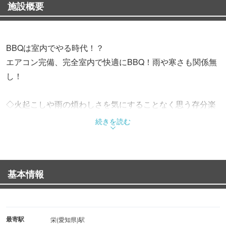
施設概要
BBQは室内でやる時代！？
エアコン完備、完全室内で快適にBBQ！雨や寒さも関係無
し！
◇火起こしや雨の煩わしさを気にすることなく思う存分楽
しみましょう！
続きを読む
粗挽きフランクや三元豚など【カジュアルコース】3,980円
特製スペアリブや和牛カイノミが楽しめる人気の【スタン
ダードコース】4,980円
基本情報
◇ソファ席を中心としたゆったりとした空間
内装は黒を基調としウッドデザインパークらしく屋内なの
に外を感じさせるデザイン◎
最寄駅
栄(愛知県)駅