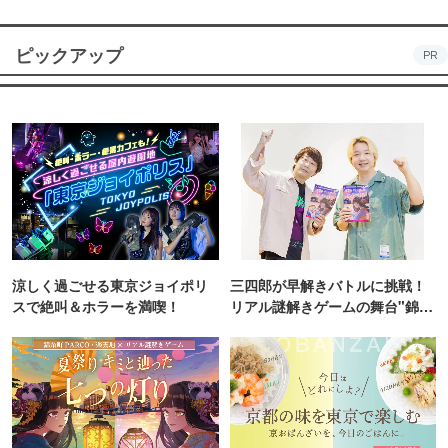
ピックアップ
PR
涼しく過ごせる東京ジョイポリ
三四郎が早解きバトルに挑戦！
スで絶叫＆ホラーを満喫！
リアル謎解きゲームの舞台"錦糸
町PARCO・楽天地"を巡る！