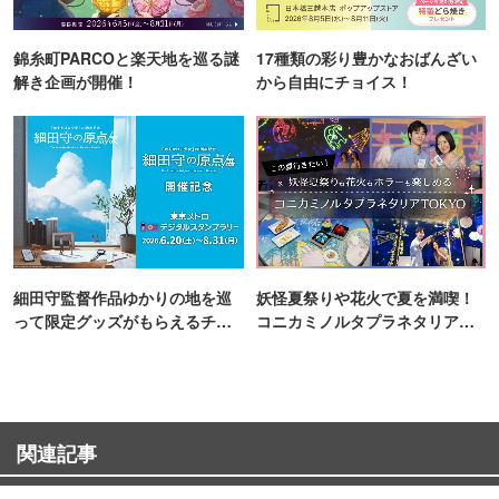
錦糸町PARCOと楽天地を巡る謎
17種類の彩り豊かなおばんざい
解き企画が開催！
から自由にチョイス！
細田守監督作品ゆかりの地を巡
妖怪夏祭りや花火で夏を満喫！
って限定グッズがもらえるチャ
コニカミノルタプラネタリア
ンス！
TOKYO
関連記事