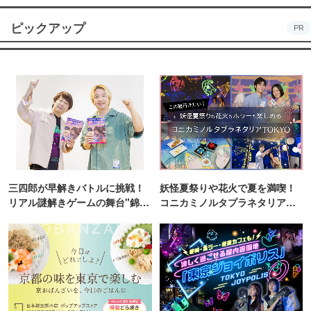
ピックアップ
PR
三四郎が早解きバトルに挑戦！
妖怪夏祭りや花火で夏を満喫！
リアル謎解きゲームの舞台"錦糸
コニカミノルタプラネタリア
町PARCO・楽天地"を巡る！
TOKYO