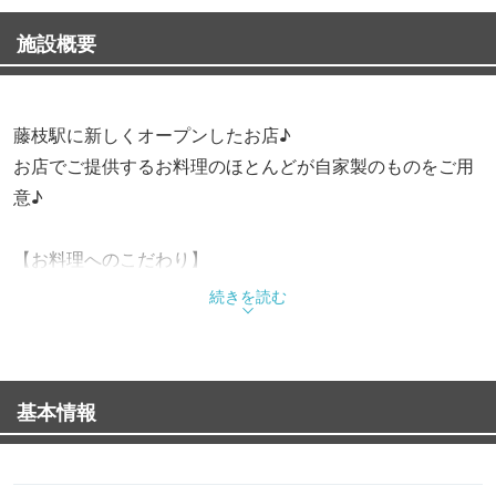
施設概要
藤枝駅に新しくオープンしたお店♪
お店でご提供するお料理のほとんどが自家製のものをご用
意♪
【お料理へのこだわり】
お料理は皆様に喜んで頂きたいので、お店でご提供するお
続きを読む
料理のほとんどは手作りにこだわっています。
また、お料理に合うドリンクは種類豊富にご用意している
ので、お気軽にお問い合わせください。
基本情報
【空間へのこだわり】
アットホームで落ち着いた雰囲気♪8名様までの個室もご用