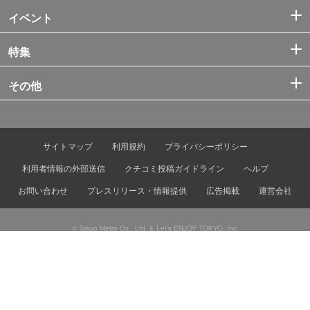
イベント
特集
その他
サイトマップ
利用規約
プライバシーポリシー
利用者情報の外部送信
クチコミ投稿ガイドライン
ヘルプ
お問い合わせ
プレスリリース・情報提供
広告掲載
運営会社
© Tokyo Metro Co., Ltd. & Let’s ENJOY TOKYO, Inc.