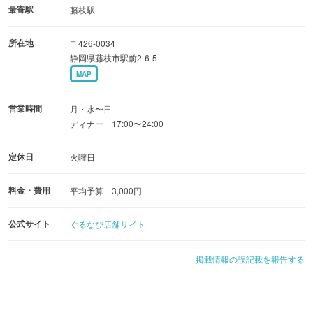
意♪
最寄駅
藤枝駅
プロジェクターも設置しているので、大画面で映像をお楽
所在地
〒426-0034
しみ頂けます♪
静岡県藤枝市駅前2-6-5
結婚式の二次会・三次会も可能ですので、お気軽にお問い
MAP
合わせください♪
営業時間
月・水〜日
ディナー 17:00〜24:00
定休日
火曜日
料金・費用
平均予算 3,000円
公式サイト
ぐるなび店舗サイト
掲載情報の誤記載を報告する