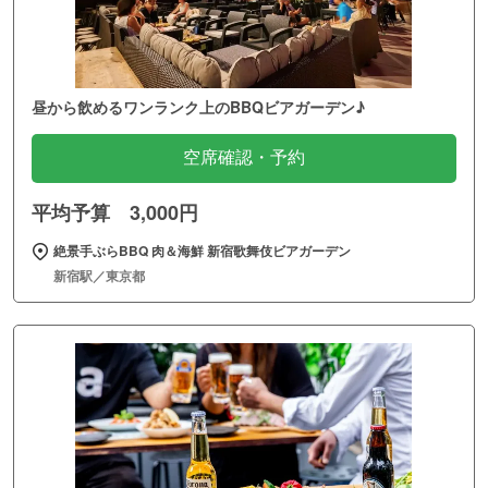
昼から飲めるワンランク上のBBQビアガーデン♪
空席確認・予約
平均予算 3,000円
絶景手ぶらBBQ 肉＆海鮮 新宿歌舞伎ビアガーデン
新宿駅／東京都