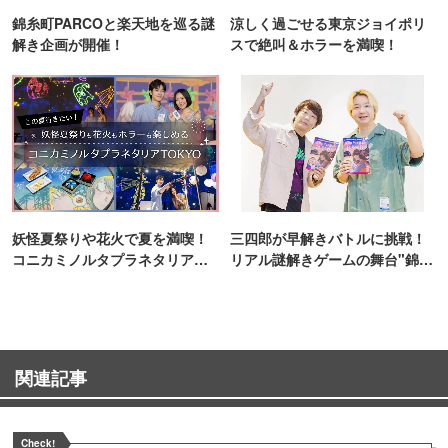
錦糸町PARCOと楽天地を巡る謎
涼しく過ごせる東京ジョイポリ
解き企画が開催！
スで絶叫＆ホラーを満喫！
妖怪夏祭りや花火で夏を満喫！
三四郎が早解きバトルに挑戦！
コニカミノルタプラネタリア
リアル謎解きゲームの舞台"錦糸
TOKYO
町PARCO・楽天地"を巡る！
関連記事
Check!