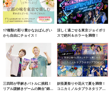
17種類の彩り豊かなおばんざい
涼しく過ごせる東京ジョイポリ
から自由にチョイス！
スで絶叫＆ホラーを満喫！
三四郎が早解きバトルに挑戦！
妖怪夏祭りや花火で夏を満喫！
リアル謎解きゲームの舞台"錦糸
コニカミノルタプラネタリア
町PARCO・楽天地"を巡る！
TOKYO