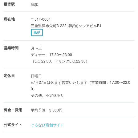
み放題付き）
最寄駅
津駅
所在地
〒514-0004
三重県津市栄町3-222 津駅前ソシアビルB1
MAP
営業時間
月〜土
ディナー 17:30〜23:00
（L.O.22:00、ドリンクL.O.22:30）
定休日
日曜日
※7月27日は休まず営業いたします（営業時間：17:30〜22:0
0）
その他、不定休あり
料金・費用
平均予算 3,500円
公式サイト
ぐるなび店舗サイト