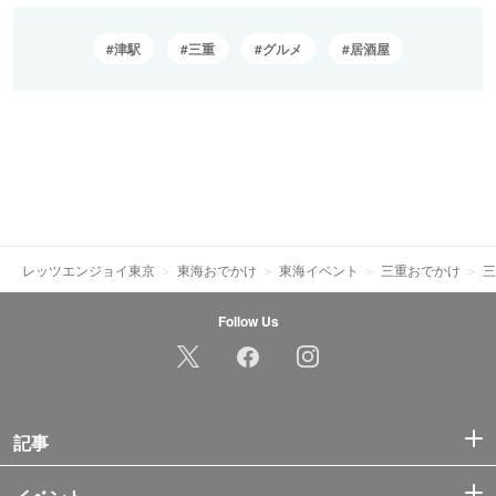
津駅
三重
グルメ
居酒屋
レッツエンジョイ東京
東海おでかけ
東海イベント
三重おでかけ
三
Follow Us
記事