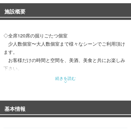
施設概要
◇全席120席の掘りごたつ個室
少人数個室〜大人数個室まで様々なシーンでご利用頂け
ます。
お客様だけの時間と空間を、美酒、美食と共にお楽しみ
下さい。
続きを読む
◇季節限定コース・夏
★涼風コース【7品】 お一人様4500円（税込＋飲み
放題付き）
基本情報
★特別コース【8品】 お一人様5500円（税込＋飲み
放題付き）
★松阪牛厳選コース【8品】お一人様6500円（税込＋飲