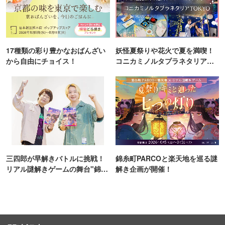
17種類の彩り豊かなおばんざい
妖怪夏祭りや花火で夏を満喫！
から自由にチョイス！
コニカミノルタプラネタリア
TOKYO
三四郎が早解きバトルに挑戦！
錦糸町PARCOと楽天地を巡る謎
リアル謎解きゲームの舞台"錦糸
解き企画が開催！
町PARCO・楽天地"を巡る！