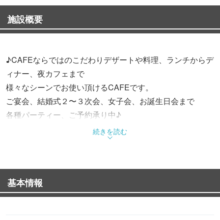
施設概要
♪CAFEならではのこだわりデザートや料理、ランチからデ
ィナー、夜カフェまで
様々なシーンでお使い頂けるCAFEです。
ご宴会、結婚式２〜３次会、女子会、お誕生日会まで
各種パーティー、ご予約承り中♪
続きを読む
■各種パーティー
飲み放題付コース: お一人様 3,500円〜
20名様から貸し切りOK♪
基本情報
■お誕生日、記念日には2名様以上で
コースのデザートが手作りホールケーキにグレード