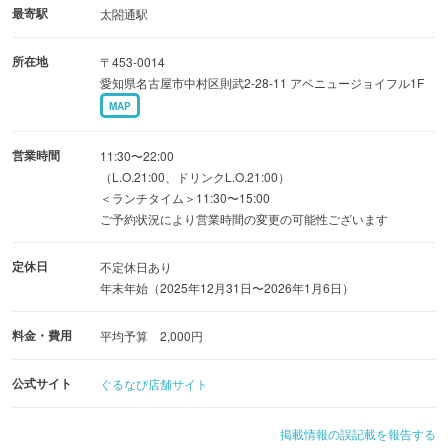
UP!!
最寄駅
太閤通駅
お好きなメッセージ入れれます♪
所在地
〒453-0014
愛知県名古屋市中村区則武2-28-11 アベニュージョイフル1F
MAP
営業時間
11:30〜22:00
（L.O.21:00、ドリンクL.O.21:00）
＜ランチタイム＞11:30〜15:00
ご予約状況により営業時間の変更の可能性ございます
定休日
不定休日あり
年末年始（2025年12月31日〜2026年1月6日）
料金・費用
平均予算 2,000円
公式サイト
ぐるなび店舗サイト
掲載情報の誤記載を報告する