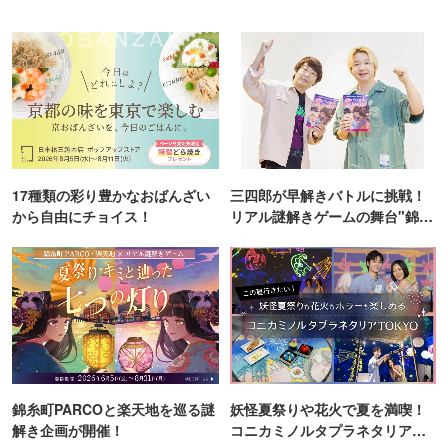
17種類の彩り豊かなおばんざい
三四郎が早解きバトルに挑戦！
から自由にチョイス！
リアル謎解きゲームの舞台"錦糸
町PARCO・楽天地"を巡る！
錦糸町PARCOと楽天地を巡る謎
妖怪夏祭りや花火で夏を満喫！
解き企画が開催！
コニカミノルタプラネタリア