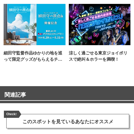
TOKYO
細田守監督作品ゆかりの地を巡
涼しく過ごせる東京ジョイポリ
って限定グッズがもらえるチャ
スで絶叫＆ホラーを満喫！
ンス！
関連記事
Check!
このスポットを見ている
あなたにオススメ