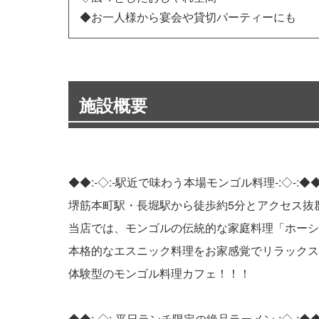
◆お一人様から宴会や貸切パーティーにも
施設概要
◆◆:-◇:-駅近で味わう本場モンゴル料理-:◇-:◆
堺筋本町駅・長堀駅から徒歩約5分とアクセス抜群の「
当店では、モンゴルの伝統的な家庭料理「ホーシ
本格的なエスニック料理をお家感覚でリラックス
体験型のモンゴル料理カフェ！！！
◆◆:-◇:-平日ランチ限定の絶品ラーメン-:◇-:◆