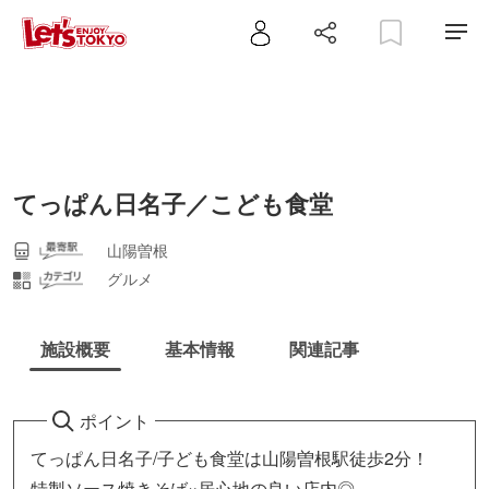
てっぱん日名子／こども食堂
山陽曽根
グルメ
施設概要
基本情報
関連記事
ポイント
てっぱん日名子/子ども食堂は山陽曽根駅徒歩2分！
特製ソース焼きそば×居心地の良い店内◎