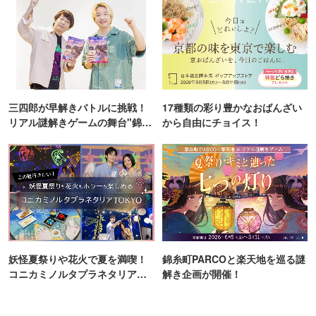
三四郎が早解きバトルに挑戦！
17種類の彩り豊かなおばんざい
リアル謎解きゲームの舞台"錦糸
から自由にチョイス！
町PARCO・楽天地"を巡る！
妖怪夏祭りや花火で夏を満喫！
錦糸町PARCOと楽天地を巡る謎
コニカミノルタプラネタリア
解き企画が開催！
TOKYO