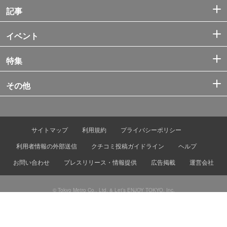
記事
イベント
特集
その他
サイトマップ
利用規約
プライバシーポリシー
利用者情報の外部送信
クチコミ投稿ガイドライン
ヘルプ
お問い合わせ
プレスリリース・情報提供
広告掲載
運営会社
© Tokyo Metro Co., Ltd. & Let’s ENJOY TOKYO, Inc.