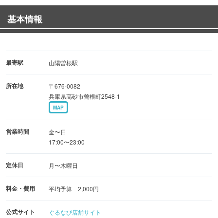
日名子ならではのメニュー構成で、鉄板焼料理を存分に楽
基本情報
しめます。
◆こども食堂として地域に寄り添う
日名子は、こども食堂としての顔も持つお店。
最寄駅
山陽曽根駅
世代を問わず集える場所として、温かい時間を提供してい
所在地
〒676-0082
ます。
兵庫県高砂市曽根町2548-1
食事を通して人と人がつながる、そんな想いが込められて
MAP
います。
営業時間
金〜日
◆日常使いしやすい温かな空間
17:00〜23:00
おひとり様はもちろん、家族連れや友人同士にも利用しや
定休日
月〜木曜日
すい雰囲気。
普段の食事からちょっとした外食まで、幅広いシーンに寄
料金・費用
平均予算 2,000円
り添います。
公式サイト
ぐるなび店舗サイト