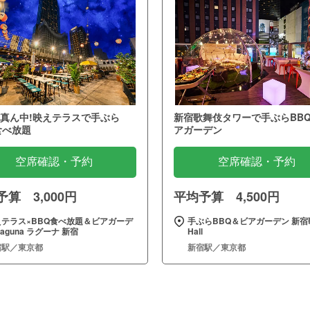
真ん中!映えテラスで手ぶら
新宿歌舞伎タワーで手ぶらBB
食べ放題
アガーデン
空席確認・予約
空席確認・予約
算 3,000円
平均予算 4,500円
えテラス×BBQ食べ放題＆ビアガーデ
手ぶらBBQ＆ビアガーデン 新宿
Laguna ラグーナ 新宿
Hall
宿駅／東京都
新宿駅／東京都