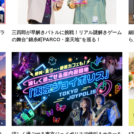
ラ
三四郎が早解きバトルに挑戦！リアル謎解きゲーム
細
の舞台"錦糸町PARCO・楽天地"を巡る！
ら
！
涼しく過ごせる東京ジョイポリスで絶叫＆ホラーを
1