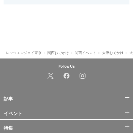
レッツエンジョイ東京
関西おでかけ
関西イベント
大阪おでかけ
大
Follow Us
記事
イベント
特集