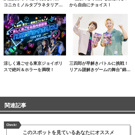
コニカミノルタプラネタリア
から自由にチョイス！
TOKYO
涼しく過ごせる東京ジョイポリ
三四郎が早解きバトルに挑戦！
スで絶叫＆ホラーを満喫！
リアル謎解きゲームの舞台"錦糸
町PARCO・楽天地"を巡る！
関連記事
Check!
このスポットを見ている
あなたにオススメ