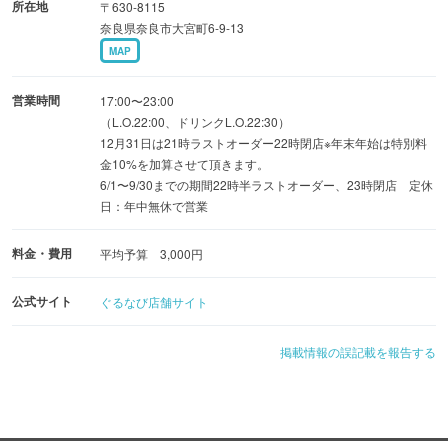
所在地
〒630-8115
鶏セセリの鉄板焼きや名古屋名物『手羽先唐揚げ』『味噌
奈良県奈良市大宮町6-9-13
串カツ』などお酒がすすむ♪
MAP
営業時間
17:00〜23:00
（L.O.22:00、ドリンクL.O.22:30）
12月31日は21時ラストオーダー22時閉店※年末年始は特別料
金10%を加算させて頂きます。
6/1〜9/30までの期間22時半ラストオーダー、23時閉店 定休
日：年中無休で営業
料金・費用
平均予算 3,000円
公式サイト
ぐるなび店舗サイト
掲載情報の誤記載を報告する