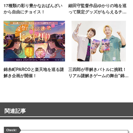
17種類の彩り豊かなおばんざい
細田守監督作品ゆかりの地を巡
から自由にチョイス！
って限定グッズがもらえるチャ
ンス！
錦糸町PARCOと楽天地を巡る謎
三四郎が早解きバトルに挑戦！
解き企画が開催！
リアル謎解きゲームの舞台"錦糸
町PARCO・楽天地"を巡る！
関連記事
Check!