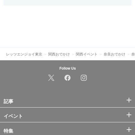
レッツエンジョイ東京
関西おでかけ
関西イベント
奈良おでかけ
奈
Follow Us
記事
イベント
特集