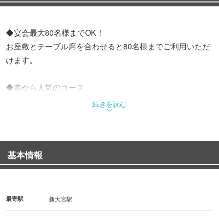
◆宴会最大80名様までOK！
お座敷とテーブル席を合わせると80名様までご利用いただ
けます。
◆赤から人気のコース
赤からコース 3,300円
続きを読む
黒毛和牛A5牛カルビ焼肉入ファミリーセット4,400円
◆32種類のスパイスをブレンドした自慢の赤から鍋！
基本情報
選べる辛さは１１段階！ホルモン、つくね、豚バラなど
たっぷりの具材が入っており辛さの中にある旨さをぜひ味
わってください！
最寄駅
新大宮駅
◆絶対に外せない逸品